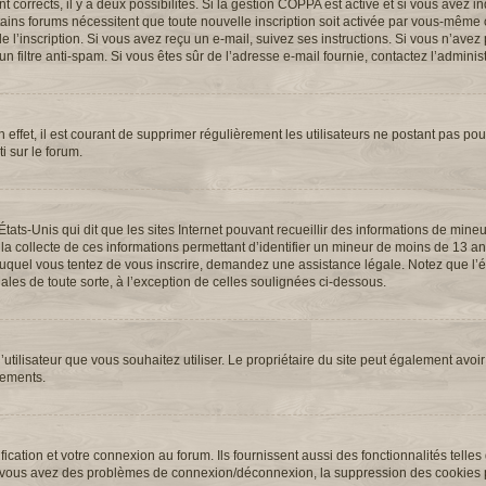
ont corrects, il y a deux possibilités. Si la gestion COPPA est active et si vous avez 
ertains forums nécessitent que toute nouvelle inscription soit activée par vous-même 
l’inscription. Si vous avez reçu un e-mail, suivez ses instructions. Si vous n’avez p
n filtre anti-spam. Si vous êtes sûr de l’adresse e-mail fournie, contactez l’administ
 effet, il est courant de supprimer régulièrement les utilisateurs ne postant pas pour
i sur le forum.
États-Unis qui dit que les sites Internet pouvant recueillir des informations de min
 la collecte de ces informations permettant d’identifier un mineur de moins de 13 an
t auquel vous tentez de vous inscrire, demandez une assistance légale. Notez que l
ales de toute sorte, à l’exception de celles soulignées ci-dessous.
 d’utilisateur que vous souhaitez utiliser. Le propriétaire du site peut également avoir
nements.
cation et votre connexion au forum. Ils fournissent aussi des fonctionnalités telles
. Si vous avez des problèmes de connexion/déconnexion, la suppression des cookies p