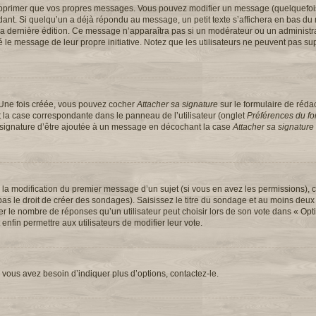
upprimer que vos propres messages. Vous pouvez modifier un message (quelquefoi
t. Si quelqu’un a déjà répondu au message, un petit texte s’affichera en bas du 
 de la dernière édition. Ce message n’apparaîtra pas si un modérateur ou un administ
ifié le message de leur propre initiative. Notez que les utilisateurs ne peuvent pas
 Une fois créée, vous pouvez cocher
Attacher sa signature
sur le formulaire de réd
 la case correspondante dans le panneau de l’utilisateur (onglet
Préférences du for
e signature d’être ajoutée à un message en décochant la case
Attacher sa signature
u la modification du premier message d’un sujet (si vous en avez les permissions), c
s le droit de créer des sondages). Saisissez le titre du sondage et au moins deux 
e nombre de réponses qu’un utilisateur peut choisir lors de son vote dans « Option(
 enfin permettre aux utilisateurs de modifier leur vote.
vous avez besoin d’indiquer plus d’options, contactez-le.