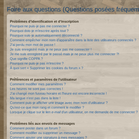
Foire aux questions (Questions posées fréque
Problèmes d’identification et d’inscription
Pourquoi ne puis-je pas me connecter ?
Pourquoi dois-je m’inscrire après tout ?
Pourquoi suis-je automatiquement déconnecté ?
Comment empêcher mon nom d’apparaître dans la liste des utilisateurs connectés ?
J’ai perdu mon mot de passe !
Je suis enregistré mais je ne peux pas me connecter !
Je me suis enregistré par le passé mais je ne peux plus me connecter ?!
Que signifie COPPA ?
Pourquoi ne puis-je pas m’inscrire ?
À quoi sert « Supprimer les cookies du forum » ?
Préférences et paramètres de l’utilisateur
Comment modifier mes paramètres ?
Les heures ne sont pas correctes !
J’ai changé mon fuseau horaire et l’heure est encore incorrecte !
Ma langue n’est pas dans la liste !
Comment puis-je afficher une image avec mon nom d’utilisateur ?
Qu’est-ce que mon rang et comment le modifier ?
Lorsque je clique sur le lien
e-mail
d’un utilisateur, on me demande de me connecter ?
Problèmes liés aux envois de messages
Comment poster dans un forum ?
Comment modifier ou supprimer un message ?
Comment ajouter une signature à mes messages ?