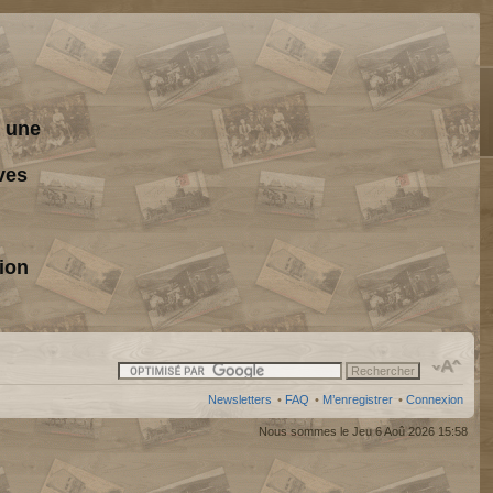
s une
ves
ion
Newsletters
•
FAQ
•
M’enregistrer
•
Connexion
Nous sommes le Jeu 6 Aoû 2026 15:58