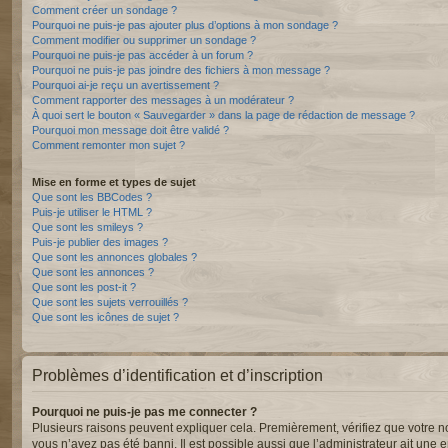
Comment créer un sondage ?
Pourquoi ne puis-je pas ajouter plus d’options à mon sondage ?
Comment modifier ou supprimer un sondage ?
Pourquoi ne puis-je pas accéder à un forum ?
Pourquoi ne puis-je pas joindre des fichiers à mon message ?
Pourquoi ai-je reçu un avertissement ?
Comment rapporter des messages à un modérateur ?
À quoi sert le bouton « Sauvegarder » dans la page de rédaction de message ?
Pourquoi mon message doit être validé ?
Comment remonter mon sujet ?
Mise en forme et types de sujet
Que sont les BBCodes ?
Puis-je utiliser le HTML ?
Que sont les smileys ?
Puis-je publier des images ?
Que sont les annonces globales ?
Que sont les annonces ?
Que sont les post-it ?
Que sont les sujets verrouillés ?
Que sont les icônes de sujet ?
Problèmes d’identification et d’inscription
Pourquoi ne puis-je pas me connecter ?
Plusieurs raisons peuvent expliquer cela. Premièrement, vérifiez que votre nom 
vous n’avez pas été banni. Il est possible aussi que l’administrateur ait une er