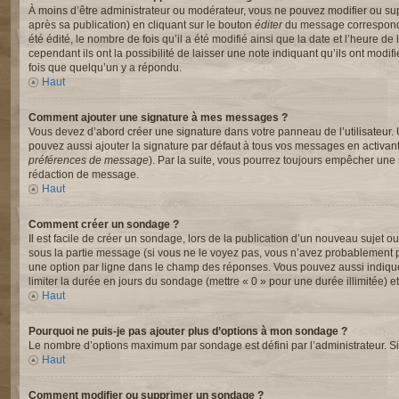
À moins d’être administrateur ou modérateur, vous ne pouvez modifier ou s
après sa publication) en cliquant sur le bouton
éditer
du message correspondan
été édité, le nombre de fois qu’il a été modifié ainsi que la date et l’heure
cependant ils ont la possibilité de laisser une note indiquant qu’ils ont mod
fois que quelqu’un y a répondu.
Haut
Comment ajouter une signature à mes messages ?
Vous devez d’abord créer une signature dans votre panneau de l’utilisateur.
pouvez aussi ajouter la signature par défaut à tous vos messages en activant
préférences de message
). Par la suite, vous pourrez toujours empêcher un
rédaction de message.
Haut
Comment créer un sondage ?
Il est facile de créer un sondage, lors de la publication d’un nouveau sujet o
sous la partie message (si vous ne le voyez pas, vous n’avez probablement pa
une option par ligne dans le champ des réponses. Vous pouvez aussi indiquer l
limiter la durée en jours du sondage (mettre « 0 » pour une durée illimitée) et
Haut
Pourquoi ne puis-je pas ajouter plus d’options à mon sondage ?
Le nombre d’options maximum par sondage est défini par l’administrateur. Si 
Haut
Comment modifier ou supprimer un sondage ?