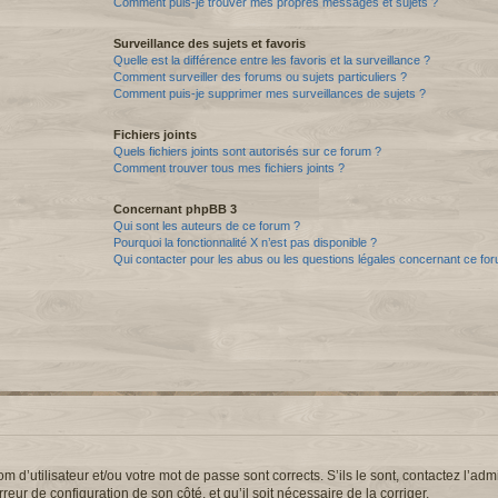
Comment puis-je trouver mes propres messages et sujets ?
Surveillance des sujets et favoris
Quelle est la différence entre les favoris et la surveillance ?
Comment surveiller des forums ou sujets particuliers ?
Comment puis-je supprimer mes surveillances de sujets ?
Fichiers joints
Quels fichiers joints sont autorisés sur ce forum ?
Comment trouver tous mes fichiers joints ?
Concernant phpBB 3
Qui sont les auteurs de ce forum ?
Pourquoi la fonctionnalité X n’est pas disponible ?
Qui contacter pour les abus ou les questions légales concernant ce fo
d’utilisateur et/ou votre mot de passe sont corrects. S’ils le sont, contactez l’admi
reur de configuration de son côté, et qu’il soit nécessaire de la corriger.