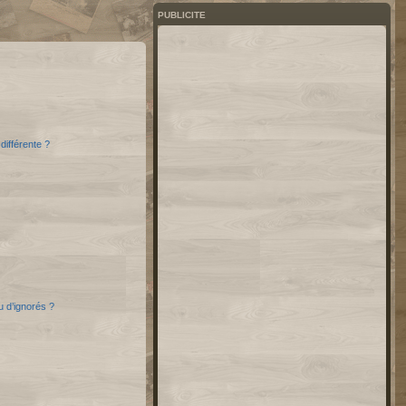
PUBLICITE
différente ?
u d’ignorés ?