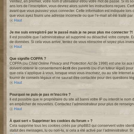
Vérifiez, en premier, votre nom d’utilisateur et/ou votre mot de passe. Si ils s
ans lors de l’inscription, vous devrez alors suivre les instructions reçues. C
avant que vous puissiez vous connecter. Cette information est indiquée lors de 
que vous ayez fourni une adresse incorrecte ou que l’e-mail ait été traité par u
Haut
Je me suis enregistré par le passé mais je ne peux plus me connecter ?!
Il est possible que l’administrateur ait supprimé ou désactivé votre compte. En
de données. Si cela vous arrive, tentez de vous réinscrire et soyez plus invest
Haut
Que signifie COPPA ?
COPPA (ou
Child Online Privacy and Protection Act
de 1998) est une loi aux 
doivent obtenir le consentement
écrit
des parents (ou d’un tuteur légal) pour
que cela s’applique à vous, lorsque vous vous inscrivez, ou au site Interne
fournir de conseils légaux et ne saurait être contactée pour des questions lég
Haut
Pourquoi ne puis-je pas m’inscrire ?
Il est possible que le propriétaire du site ait banni votre IP ou interdit le nom
en empêcher de nouvelles. Contactez l’administrateur pour plus de renseig
Haut
À quoi sert « Supprimer les cookies du forum » ?
Cela supprime tous les cookies créés par phpBB3 qui conservent votre identifi
statut des messages, lu ou non-lu, si cela a été activé par l’administrateur