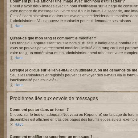
Comment puis-je afficher une image avec mon nom d’utilisateur ?
Il peut y avoir deux images avec un nom d’utilisateur sur la page de consul
votre nombre de messages ou votre statut sur le forum. La seconde, une ima
C’est à l’administrateur d’activer les avatars et de décider de la manière dont
l’administrateur. Vous pouvez le contacter pour lui demander ses raisons.
Haut
Qu’est-ce que mon rang et comment le modifier ?
Les rangs qui apparaissent sous le nom d’utilisateur indiquent le nombre de m
vous ne pouvez pas directement modifier l’intitulé d’un rang car il est para
votre rang, un modérateur ou un administrateur peut rabaisser votre compte
Haut
Lorsque je clique sur le lien
e-mail
d’un utilisateur, on me demande de me
Seuls les utilisateurs enregistrés peuvent s’envoyer des e-mails via le formul
fonctionnalité par les invités.
Haut
Problèmes liés aux envois de messages
Comment poster dans un forum ?
Cliquez sur le bouton adéquat (Nouveau ou Répondre) sur la page du forum ou
disponibles est affichée en bas des pages des forums et des sujets, exempl
Haut
Comment modifier ou supprimer un message ?