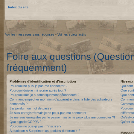
Index du site
Voir les messages sans réponses
•
Voir les sujets actifs
Foire aux questions (Questio
fréquemment)
Problèmes d’identification et d’inscription
Niveaux 
Pourquoi ne puis-je pas me connecter ?
Qui sont 
Pourquoi dois-je m’inscrire après tout ?
Que sont
Pourquoi suis-je automatiquement déconnecté ?
Que sont 
Comment empêcher mon nom d’apparaître dans la liste des utilisateurs
Comment 
connectés ?
Comment 
J’ai perdu mon mot de passe !
Pourquoi 
Je suis enregistré mais je ne peux pas me connecter !
différente
Je me suis enregistré par le passé mais je ne peux plus me connecter ?!
Qu’est-c
Que signifie COPPA ?
Qu’est-ce
Pourquoi ne puis-je pas m’inscrire ?
À quoi sert « Supprimer les cookies du forum » ?
Messager