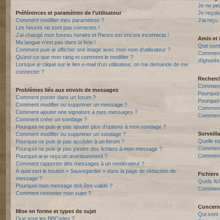
Je ne pe
Préférences et paramètres de l’utilisateur
Je reçois
Comment modifier mes paramètres ?
J’ai reçu
Les heures ne sont pas correctes !
J’ai changé mon fuseau horaire et l’heure est encore incorrecte !
Amis et 
Ma langue n’est pas dans la liste !
Que sont 
Comment puis-je afficher une image avec mon nom d’utilisateur ?
Comment p
Qu’est-ce que mon rang et comment le modifier ?
d’ignorés
Lorsque je clique sur le lien
e-mail
d’un utilisateur, on me demande de me
connecter ?
Recherc
Comment 
Problèmes liés aux envois de messages
Pourquoi
Comment poster dans un forum ?
Pourquoi
Comment modifier ou supprimer un message ?
Comment
Comment ajouter une signature à mes messages ?
Comment 
Comment créer un sondage ?
Pourquoi ne puis-je pas ajouter plus d’options à mon sondage ?
Surveill
Comment modifier ou supprimer un sondage ?
Quelle es
Pourquoi ne puis-je pas accéder à un forum ?
Comment s
Pourquoi ne puis-je pas joindre des fichiers à mon message ?
Comment 
Pourquoi ai-je reçu un avertissement ?
Comment rapporter des messages à un modérateur ?
À quoi sert le bouton « Sauvegarder » dans la page de rédaction de
Fichiers 
message ?
Quels fic
Pourquoi mon message doit être validé ?
Comment t
Comment remonter mon sujet ?
Concern
Mise en forme et types de sujet
Qui sont 
Que sont les BBCodes ?