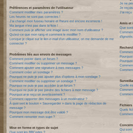
Je ne pe
Préférences et paramètres de l’utilisateur
Je reçois
Comment modifier mes paramètres ?
J’ai reçu
Les heures ne sont pas correctes !
J’ai changé mon fuseau horaire et l’heure est encore incorrecte !
Amis et 
Ma langue n’est pas dans la liste !
Que sont 
Comment puis-je afficher une image avec mon nom d’utilisateur ?
Comment p
Qu’est-ce que mon rang et comment le modifier ?
d’ignorés
Lorsque je clique sur le lien
e-mail
d’un utilisateur, on me demande de me
connecter ?
Recherc
Comment 
Problèmes liés aux envois de messages
Pourquoi
Comment poster dans un forum ?
Pourquoi
Comment modifier ou supprimer un message ?
Comment
Comment ajouter une signature à mes messages ?
Comment 
Comment créer un sondage ?
Pourquoi ne puis-je pas ajouter plus d’options à mon sondage ?
Surveill
Comment modifier ou supprimer un sondage ?
Quelle es
Pourquoi ne puis-je pas accéder à un forum ?
Comment s
Pourquoi ne puis-je pas joindre des fichiers à mon message ?
Comment 
Pourquoi ai-je reçu un avertissement ?
Comment rapporter des messages à un modérateur ?
À quoi sert le bouton « Sauvegarder » dans la page de rédaction de
Fichiers 
message ?
Quels fic
Pourquoi mon message doit être validé ?
Comment t
Comment remonter mon sujet ?
Concern
Mise en forme et types de sujet
Qui sont 
Que sont les BBCodes ?