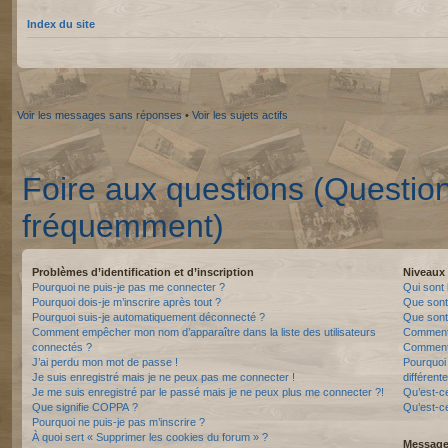
Index du site
Voir les messages sans réponses
•
Voir les sujets actifs
Foire aux questions (Questio
fréquemment)
Problèmes d’identification et d’inscription
Niveaux 
Pourquoi ne puis-je pas me connecter ?
Qui sont 
Pourquoi dois-je m’inscrire après tout ?
Que sont
Pourquoi suis-je automatiquement déconnecté ?
Que sont 
Comment empêcher mon nom d’apparaître dans la liste des utilisateurs
Comment 
connectés ?
Comment 
J’ai perdu mon mot de passe !
Pourquoi 
Je suis enregistré mais je ne peux pas me connecter !
différente
Je me suis enregistré par le passé mais je ne peux plus me connecter ?!
Qu’est-c
Que signifie COPPA ?
Qu’est-ce
Pourquoi ne puis-je pas m’inscrire ?
À quoi sert « Supprimer les cookies du forum » ?
Messager