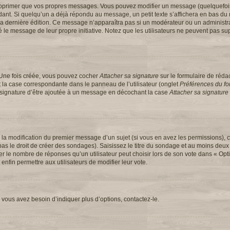
upprimer que vos propres messages. Vous pouvez modifier un message (quelquefoi
t. Si quelqu’un a déjà répondu au message, un petit texte s’affichera en bas du 
 de la dernière édition. Ce message n’apparaîtra pas si un modérateur ou un administ
ifié le message de leur propre initiative. Notez que les utilisateurs ne peuvent pas
 Une fois créée, vous pouvez cocher
Attacher sa signature
sur le formulaire de réd
 la case correspondante dans le panneau de l’utilisateur (onglet
Préférences du for
e signature d’être ajoutée à un message en décochant la case
Attacher sa signature
u la modification du premier message d’un sujet (si vous en avez les permissions), c
s le droit de créer des sondages). Saisissez le titre du sondage et au moins deux 
e nombre de réponses qu’un utilisateur peut choisir lors de son vote dans « Option(
 enfin permettre aux utilisateurs de modifier leur vote.
vous avez besoin d’indiquer plus d’options, contactez-le.