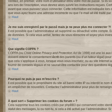
Vérifiez, en premier, votre nom d’utilisateur et/ou votre mot de passe. Si ils s
ans lors de l’inscription, vous devrez alors suivre les instructions reçues. C
avant que vous puissiez vous connecter. Cette information est indiquée lors de 
que vous ayez fourni une adresse incorrecte ou que l’e-mail ait été traité par u
Haut
Je me suis enregistré par le passé mais je ne peux plus me connecter ?!
Il est possible que l’administrateur ait supprimé ou désactivé votre compte. En
de données. Si cela vous arrive, tentez de vous réinscrire et soyez plus invest
Haut
Que signifie COPPA ?
COPPA (ou
Child Online Privacy and Protection Act
de 1998) est une loi aux 
doivent obtenir le consentement
écrit
des parents (ou d’un tuteur légal) pour
que cela s’applique à vous, lorsque vous vous inscrivez, ou au site Interne
fournir de conseils légaux et ne saurait être contactée pour des questions lég
Haut
Pourquoi ne puis-je pas m’inscrire ?
Il est possible que le propriétaire du site ait banni votre IP ou interdit le nom
en empêcher de nouvelles. Contactez l’administrateur pour plus de renseig
Haut
À quoi sert « Supprimer les cookies du forum » ?
Cela supprime tous les cookies créés par phpBB3 qui conservent votre identifi
statut des messages, lu ou non-lu, si cela a été activé par l’administrateur