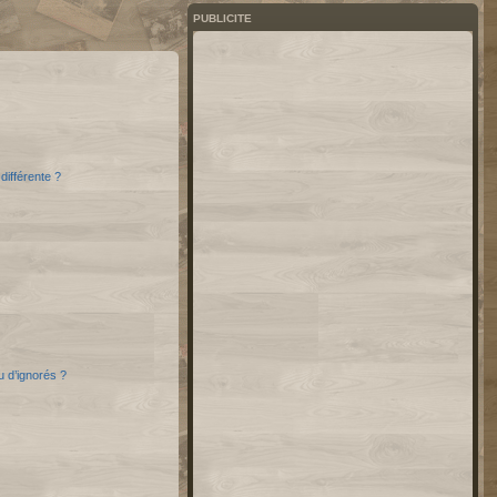
PUBLICITE
différente ?
u d’ignorés ?