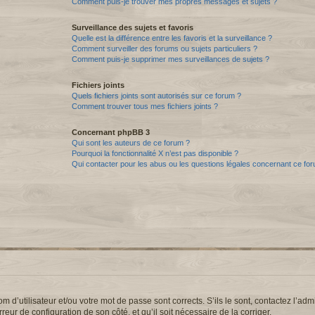
Comment puis-je trouver mes propres messages et sujets ?
Surveillance des sujets et favoris
Quelle est la différence entre les favoris et la surveillance ?
Comment surveiller des forums ou sujets particuliers ?
Comment puis-je supprimer mes surveillances de sujets ?
Fichiers joints
Quels fichiers joints sont autorisés sur ce forum ?
Comment trouver tous mes fichiers joints ?
Concernant phpBB 3
Qui sont les auteurs de ce forum ?
Pourquoi la fonctionnalité X n’est pas disponible ?
Qui contacter pour les abus ou les questions légales concernant ce fo
d’utilisateur et/ou votre mot de passe sont corrects. S’ils le sont, contactez l’admi
reur de configuration de son côté, et qu’il soit nécessaire de la corriger.