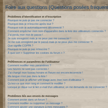
Foire aux questions (Questions posées fréque
Problèmes d’identification et d’inscription
Pourquoi ne puis-je pas me connecter ?
Pourquoi dois-je m’inscrire après tout ?
Pourquoi suis-je automatiquement déconnecté ?
Comment empêcher mon nom d’apparaître dans la liste des utilisateurs connectés ?
J’ai perdu mon mot de passe !
Je suis enregistré mais je ne peux pas me connecter !
Je me suis enregistré par le passé mais je ne peux plus me connecter ?!
Que signifie COPPA ?
Pourquoi ne puis-je pas m’inscrire ?
À quoi sert « Supprimer les cookies du forum » ?
Préférences et paramètres de l’utilisateur
Comment modifier mes paramètres ?
Les heures ne sont pas correctes !
J’ai changé mon fuseau horaire et l’heure est encore incorrecte !
Ma langue n’est pas dans la liste !
Comment puis-je afficher une image avec mon nom d’utilisateur ?
Qu’est-ce que mon rang et comment le modifier ?
Lorsque je clique sur le lien
e-mail
d’un utilisateur, on me demande de me connecter ?
Problèmes liés aux envois de messages
Comment poster dans un forum ?
Comment modifier ou supprimer un message ?
Comment ajouter une signature à mes messages ?