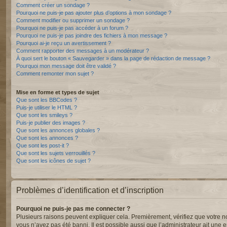
Comment créer un sondage ?
Pourquoi ne puis-je pas ajouter plus d’options à mon sondage ?
Comment modifier ou supprimer un sondage ?
Pourquoi ne puis-je pas accéder à un forum ?
Pourquoi ne puis-je pas joindre des fichiers à mon message ?
Pourquoi ai-je reçu un avertissement ?
Comment rapporter des messages à un modérateur ?
À quoi sert le bouton « Sauvegarder » dans la page de rédaction de message ?
Pourquoi mon message doit être validé ?
Comment remonter mon sujet ?
Mise en forme et types de sujet
Que sont les BBCodes ?
Puis-je utiliser le HTML ?
Que sont les smileys ?
Puis-je publier des images ?
Que sont les annonces globales ?
Que sont les annonces ?
Que sont les post-it ?
Que sont les sujets verrouillés ?
Que sont les icônes de sujet ?
Problèmes d’identification et d’inscription
Pourquoi ne puis-je pas me connecter ?
Plusieurs raisons peuvent expliquer cela. Premièrement, vérifiez que votre nom 
vous n’avez pas été banni. Il est possible aussi que l’administrateur ait une er