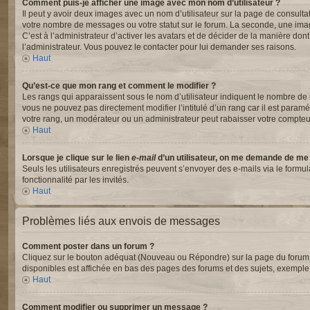
Comment puis-je afficher une image avec mon nom d’utilisateur ?
Il peut y avoir deux images avec un nom d’utilisateur sur la page de consul
votre nombre de messages ou votre statut sur le forum. La seconde, une ima
C’est à l’administrateur d’activer les avatars et de décider de la manière dont
l’administrateur. Vous pouvez le contacter pour lui demander ses raisons.
Haut
Qu’est-ce que mon rang et comment le modifier ?
Les rangs qui apparaissent sous le nom d’utilisateur indiquent le nombre de m
vous ne pouvez pas directement modifier l’intitulé d’un rang car il est para
votre rang, un modérateur ou un administrateur peut rabaisser votre compte
Haut
Lorsque je clique sur le lien
e-mail
d’un utilisateur, on me demande de me
Seuls les utilisateurs enregistrés peuvent s’envoyer des e-mails via le formul
fonctionnalité par les invités.
Haut
Problèmes liés aux envois de messages
Comment poster dans un forum ?
Cliquez sur le bouton adéquat (Nouveau ou Répondre) sur la page du forum ou
disponibles est affichée en bas des pages des forums et des sujets, exempl
Haut
Comment modifier ou supprimer un message ?