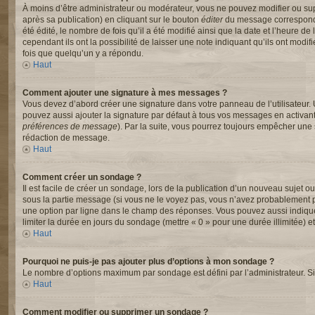
À moins d’être administrateur ou modérateur, vous ne pouvez modifier ou s
après sa publication) en cliquant sur le bouton
éditer
du message correspondan
été édité, le nombre de fois qu’il a été modifié ainsi que la date et l’heure
cependant ils ont la possibilité de laisser une note indiquant qu’ils ont mod
fois que quelqu’un y a répondu.
Haut
Comment ajouter une signature à mes messages ?
Vous devez d’abord créer une signature dans votre panneau de l’utilisateur.
pouvez aussi ajouter la signature par défaut à tous vos messages en activant
préférences de message
). Par la suite, vous pourrez toujours empêcher un
rédaction de message.
Haut
Comment créer un sondage ?
Il est facile de créer un sondage, lors de la publication d’un nouveau sujet o
sous la partie message (si vous ne le voyez pas, vous n’avez probablement pa
une option par ligne dans le champ des réponses. Vous pouvez aussi indiquer l
limiter la durée en jours du sondage (mettre « 0 » pour une durée illimitée) et
Haut
Pourquoi ne puis-je pas ajouter plus d’options à mon sondage ?
Le nombre d’options maximum par sondage est défini par l’administrateur. Si 
Haut
Comment modifier ou supprimer un sondage ?