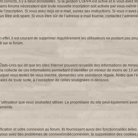
ont corrects, il y a deux possibilités. Si la gestion COPPA est active et si vous avez 
ertains forums nécessitent que toute nouvelle inscription soit activée par vous-même 
l’inscription. Si vous avez reçu un e-mail, suivez ses instructions. Si vous n’avez p
n filtre anti-spam. Si vous êtes sûr de l’adresse e-mail fournie, contactez l’administ
 effet, il est courant de supprimer régulièrement les utilisateurs ne postant pas pour
i sur le forum.
États-Unis qui dit que les sites Internet pouvant recueillir des informations de min
 la collecte de ces informations permettant d’identifier un mineur de moins de 13 an
t auquel vous tentez de vous inscrire, demandez une assistance légale. Notez que l
ales de toute sorte, à l’exception de celles soulignées ci-dessous.
 d’utilisateur que vous souhaitez utiliser. Le propriétaire du site peut également avoir
nements.
cation et votre connexion au forum. Ils fournissent aussi des fonctionnalités telles
. Si vous avez des problèmes de connexion/déconnexion, la suppression des cookies p