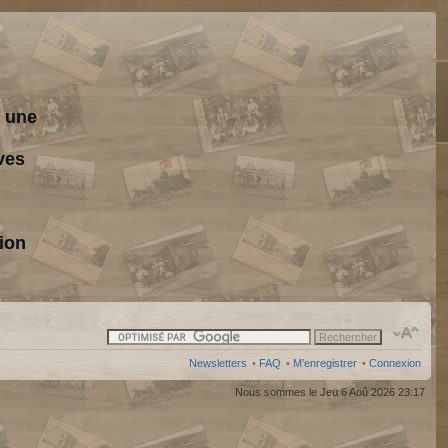
s une
ves
ion
Newsletters
•
FAQ
•
M’enregistrer
•
Connexion
Nous sommes le Jeu 6 Aoû 2026 23:17