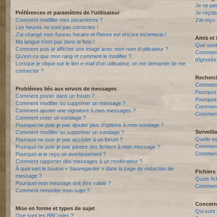
Je ne pe
Préférences et paramètres de l’utilisateur
Je reçois
Comment modifier mes paramètres ?
J’ai reçu
Les heures ne sont pas correctes !
J’ai changé mon fuseau horaire et l’heure est encore incorrecte !
Amis et 
Ma langue n’est pas dans la liste !
Que sont 
Comment puis-je afficher une image avec mon nom d’utilisateur ?
Comment p
Qu’est-ce que mon rang et comment le modifier ?
d’ignorés
Lorsque je clique sur le lien
e-mail
d’un utilisateur, on me demande de me
connecter ?
Recherc
Comment 
Problèmes liés aux envois de messages
Pourquoi
Comment poster dans un forum ?
Pourquoi
Comment modifier ou supprimer un message ?
Comment
Comment ajouter une signature à mes messages ?
Comment 
Comment créer un sondage ?
Pourquoi ne puis-je pas ajouter plus d’options à mon sondage ?
Surveill
Comment modifier ou supprimer un sondage ?
Quelle es
Pourquoi ne puis-je pas accéder à un forum ?
Comment s
Pourquoi ne puis-je pas joindre des fichiers à mon message ?
Comment 
Pourquoi ai-je reçu un avertissement ?
Comment rapporter des messages à un modérateur ?
À quoi sert le bouton « Sauvegarder » dans la page de rédaction de
Fichiers 
message ?
Quels fic
Pourquoi mon message doit être validé ?
Comment t
Comment remonter mon sujet ?
Concern
Mise en forme et types de sujet
Qui sont 
Que sont les BBCodes ?