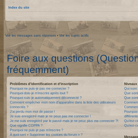
Index du site
Voir les messages sans réponses
•
Voir les sujets actifs
Foire aux questions (Questio
fréquemment)
Problèmes d’identification et d’inscription
Niveaux 
Pourquoi ne puis-je pas me connecter ?
Qui sont 
Pourquoi dois-je m’inscrire après tout ?
Que sont
Pourquoi suis-je automatiquement déconnecté ?
Que sont 
Comment empêcher mon nom d’apparaître dans la liste des utilisateurs
Comment 
connectés ?
Comment 
J’ai perdu mon mot de passe !
Pourquoi 
Je suis enregistré mais je ne peux pas me connecter !
différente
Je me suis enregistré par le passé mais je ne peux plus me connecter ?!
Qu’est-c
Que signifie COPPA ?
Qu’est-ce
Pourquoi ne puis-je pas m’inscrire ?
À quoi sert « Supprimer les cookies du forum » ?
Messager