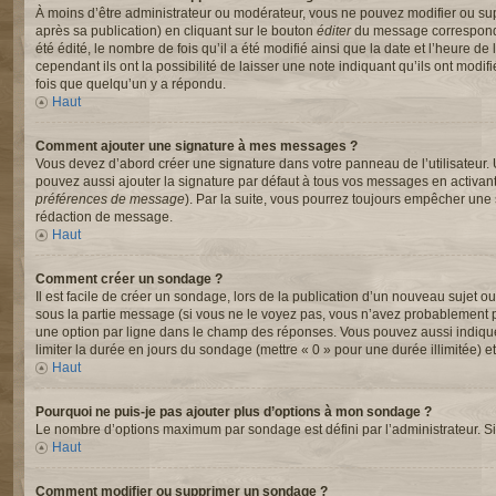
À moins d’être administrateur ou modérateur, vous ne pouvez modifier ou s
après sa publication) en cliquant sur le bouton
éditer
du message correspondan
été édité, le nombre de fois qu’il a été modifié ainsi que la date et l’heure
cependant ils ont la possibilité de laisser une note indiquant qu’ils ont mod
fois que quelqu’un y a répondu.
Haut
Comment ajouter une signature à mes messages ?
Vous devez d’abord créer une signature dans votre panneau de l’utilisateur.
pouvez aussi ajouter la signature par défaut à tous vos messages en activant
préférences de message
). Par la suite, vous pourrez toujours empêcher un
rédaction de message.
Haut
Comment créer un sondage ?
Il est facile de créer un sondage, lors de la publication d’un nouveau sujet o
sous la partie message (si vous ne le voyez pas, vous n’avez probablement pa
une option par ligne dans le champ des réponses. Vous pouvez aussi indiquer l
limiter la durée en jours du sondage (mettre « 0 » pour une durée illimitée) et
Haut
Pourquoi ne puis-je pas ajouter plus d’options à mon sondage ?
Le nombre d’options maximum par sondage est défini par l’administrateur. Si 
Haut
Comment modifier ou supprimer un sondage ?