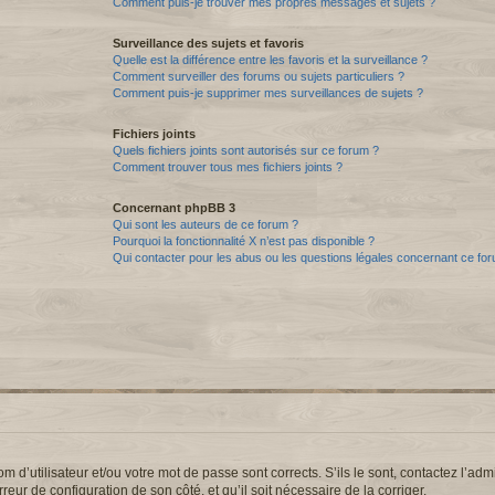
Comment puis-je trouver mes propres messages et sujets ?
Surveillance des sujets et favoris
Quelle est la différence entre les favoris et la surveillance ?
Comment surveiller des forums ou sujets particuliers ?
Comment puis-je supprimer mes surveillances de sujets ?
Fichiers joints
Quels fichiers joints sont autorisés sur ce forum ?
Comment trouver tous mes fichiers joints ?
Concernant phpBB 3
Qui sont les auteurs de ce forum ?
Pourquoi la fonctionnalité X n’est pas disponible ?
Qui contacter pour les abus ou les questions légales concernant ce fo
d’utilisateur et/ou votre mot de passe sont corrects. S’ils le sont, contactez l’admi
reur de configuration de son côté, et qu’il soit nécessaire de la corriger.