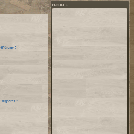
PUBLICITE
différente ?
u d’ignorés ?