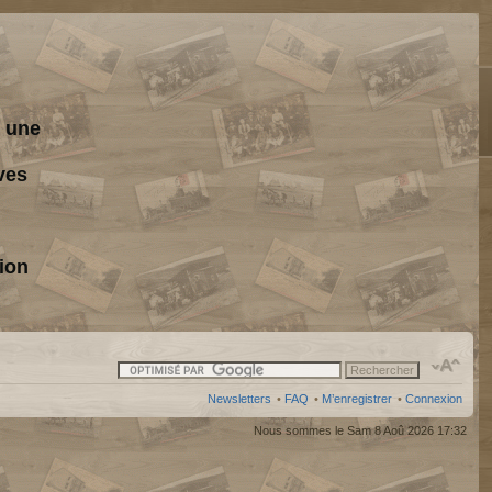
s une
ves
ion
Newsletters
•
FAQ
•
M’enregistrer
•
Connexion
Nous sommes le Sam 8 Aoû 2026 17:32