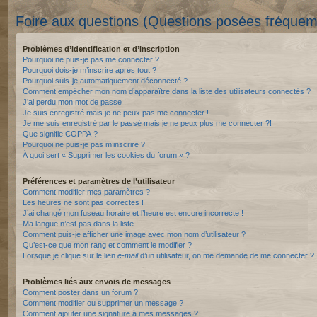
Foire aux questions (Questions posées fréque
Problèmes d’identification et d’inscription
Pourquoi ne puis-je pas me connecter ?
Pourquoi dois-je m’inscrire après tout ?
Pourquoi suis-je automatiquement déconnecté ?
Comment empêcher mon nom d’apparaître dans la liste des utilisateurs connectés ?
J’ai perdu mon mot de passe !
Je suis enregistré mais je ne peux pas me connecter !
Je me suis enregistré par le passé mais je ne peux plus me connecter ?!
Que signifie COPPA ?
Pourquoi ne puis-je pas m’inscrire ?
À quoi sert « Supprimer les cookies du forum » ?
Préférences et paramètres de l’utilisateur
Comment modifier mes paramètres ?
Les heures ne sont pas correctes !
J’ai changé mon fuseau horaire et l’heure est encore incorrecte !
Ma langue n’est pas dans la liste !
Comment puis-je afficher une image avec mon nom d’utilisateur ?
Qu’est-ce que mon rang et comment le modifier ?
Lorsque je clique sur le lien
e-mail
d’un utilisateur, on me demande de me connecter ?
Problèmes liés aux envois de messages
Comment poster dans un forum ?
Comment modifier ou supprimer un message ?
Comment ajouter une signature à mes messages ?