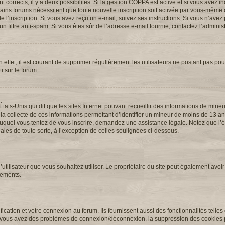
ont corrects, il y a deux possibilités. Si la gestion COPPA est active et si vous avez 
ertains forums nécessitent que toute nouvelle inscription soit activée par vous-même 
l’inscription. Si vous avez reçu un e-mail, suivez ses instructions. Si vous n’avez p
n filtre anti-spam. Si vous êtes sûr de l’adresse e-mail fournie, contactez l’administ
 effet, il est courant de supprimer régulièrement les utilisateurs ne postant pas pour
i sur le forum.
États-Unis qui dit que les sites Internet pouvant recueillir des informations de min
 la collecte de ces informations permettant d’identifier un mineur de moins de 13 an
t auquel vous tentez de vous inscrire, demandez une assistance légale. Notez que l
ales de toute sorte, à l’exception de celles soulignées ci-dessous.
 d’utilisateur que vous souhaitez utiliser. Le propriétaire du site peut également avoir
nements.
cation et votre connexion au forum. Ils fournissent aussi des fonctionnalités telles
. Si vous avez des problèmes de connexion/déconnexion, la suppression des cookies p