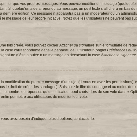
upprimer que vos propres messages. Vous pouvez modifier un message (quelquefoi
t. Si quelqu’un a déjà répondu au message, un petit texte s’affichera en bas du 
 de la dernière édition. Ce message n’apparaîtra pas si un modérateur ou un administ
ifié le message de leur propre initiative. Notez que les utilisateurs ne peuvent pas
 Une fois créée, vous pouvez cocher
Attacher sa signature
sur le formulaire de réd
 la case correspondante dans le panneau de l’utilisateur (onglet
Préférences du for
e signature d’être ajoutée à un message en décochant la case
Attacher sa signature
u la modification du premier message d’un sujet (si vous en avez les permissions), c
s le droit de créer des sondages). Saisissez le titre du sondage et au moins deux 
e nombre de réponses qu’un utilisateur peut choisir lors de son vote dans « Option(
 enfin permettre aux utilisateurs de modifier leur vote.
vous avez besoin d’indiquer plus d’options, contactez-le.