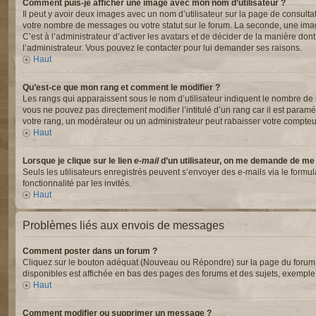
Comment puis-je afficher une image avec mon nom d’utilisateur ?
Il peut y avoir deux images avec un nom d’utilisateur sur la page de consul
votre nombre de messages ou votre statut sur le forum. La seconde, une ima
C’est à l’administrateur d’activer les avatars et de décider de la manière dont
l’administrateur. Vous pouvez le contacter pour lui demander ses raisons.
Haut
Qu’est-ce que mon rang et comment le modifier ?
Les rangs qui apparaissent sous le nom d’utilisateur indiquent le nombre de m
vous ne pouvez pas directement modifier l’intitulé d’un rang car il est para
votre rang, un modérateur ou un administrateur peut rabaisser votre compte
Haut
Lorsque je clique sur le lien
e-mail
d’un utilisateur, on me demande de me
Seuls les utilisateurs enregistrés peuvent s’envoyer des e-mails via le formul
fonctionnalité par les invités.
Haut
Problèmes liés aux envois de messages
Comment poster dans un forum ?
Cliquez sur le bouton adéquat (Nouveau ou Répondre) sur la page du forum ou
disponibles est affichée en bas des pages des forums et des sujets, exempl
Haut
Comment modifier ou supprimer un message ?