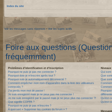
Index du site
Voir les messages sans réponses
•
Voir les sujets actifs
Foire aux questions (Questio
fréquemment)
Problèmes d’identification et d’inscription
Niveaux 
Pourquoi ne puis-je pas me connecter ?
Qui sont 
Pourquoi dois-je m’inscrire après tout ?
Que sont
Pourquoi suis-je automatiquement déconnecté ?
Que sont 
Comment empêcher mon nom d’apparaître dans la liste des utilisateurs
Comment 
connectés ?
Comment 
J’ai perdu mon mot de passe !
Pourquoi 
Je suis enregistré mais je ne peux pas me connecter !
différente
Je me suis enregistré par le passé mais je ne peux plus me connecter ?!
Qu’est-c
Que signifie COPPA ?
Qu’est-ce
Pourquoi ne puis-je pas m’inscrire ?
À quoi sert « Supprimer les cookies du forum » ?
Messager