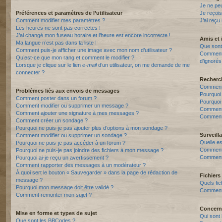
Je ne pe
Préférences et paramètres de l’utilisateur
Je reçois
Comment modifier mes paramètres ?
J’ai reçu
Les heures ne sont pas correctes !
J’ai changé mon fuseau horaire et l’heure est encore incorrecte !
Amis et 
Ma langue n’est pas dans la liste !
Que sont 
Comment puis-je afficher une image avec mon nom d’utilisateur ?
Comment p
Qu’est-ce que mon rang et comment le modifier ?
d’ignorés
Lorsque je clique sur le lien
e-mail
d’un utilisateur, on me demande de me
connecter ?
Recherc
Comment 
Problèmes liés aux envois de messages
Pourquoi
Comment poster dans un forum ?
Pourquoi
Comment modifier ou supprimer un message ?
Comment
Comment ajouter une signature à mes messages ?
Comment 
Comment créer un sondage ?
Pourquoi ne puis-je pas ajouter plus d’options à mon sondage ?
Surveill
Comment modifier ou supprimer un sondage ?
Quelle es
Pourquoi ne puis-je pas accéder à un forum ?
Comment s
Pourquoi ne puis-je pas joindre des fichiers à mon message ?
Comment 
Pourquoi ai-je reçu un avertissement ?
Comment rapporter des messages à un modérateur ?
À quoi sert le bouton « Sauvegarder » dans la page de rédaction de
Fichiers 
message ?
Quels fic
Pourquoi mon message doit être validé ?
Comment t
Comment remonter mon sujet ?
Concern
Mise en forme et types de sujet
Qui sont 
Que sont les BBCodes ?