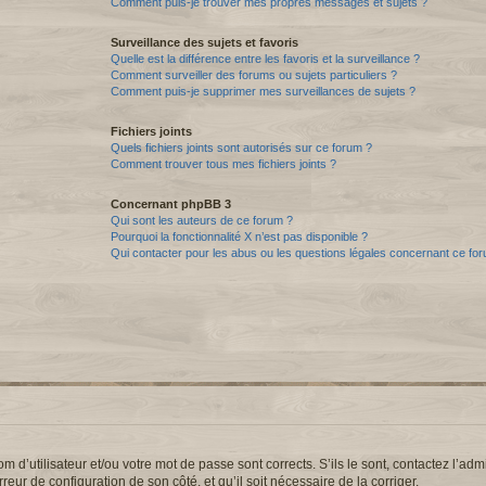
Comment puis-je trouver mes propres messages et sujets ?
Surveillance des sujets et favoris
Quelle est la différence entre les favoris et la surveillance ?
Comment surveiller des forums ou sujets particuliers ?
Comment puis-je supprimer mes surveillances de sujets ?
Fichiers joints
Quels fichiers joints sont autorisés sur ce forum ?
Comment trouver tous mes fichiers joints ?
Concernant phpBB 3
Qui sont les auteurs de ce forum ?
Pourquoi la fonctionnalité X n’est pas disponible ?
Qui contacter pour les abus ou les questions légales concernant ce fo
d’utilisateur et/ou votre mot de passe sont corrects. S’ils le sont, contactez l’admi
reur de configuration de son côté, et qu’il soit nécessaire de la corriger.