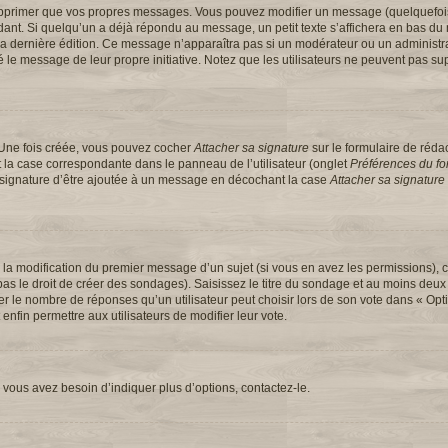
upprimer que vos propres messages. Vous pouvez modifier un message (quelquefoi
t. Si quelqu’un a déjà répondu au message, un petit texte s’affichera en bas du 
 de la dernière édition. Ce message n’apparaîtra pas si un modérateur ou un administ
ifié le message de leur propre initiative. Notez que les utilisateurs ne peuvent pas
 Une fois créée, vous pouvez cocher
Attacher sa signature
sur le formulaire de réd
 la case correspondante dans le panneau de l’utilisateur (onglet
Préférences du for
e signature d’être ajoutée à un message en décochant la case
Attacher sa signature
u la modification du premier message d’un sujet (si vous en avez les permissions), c
s le droit de créer des sondages). Saisissez le titre du sondage et au moins deux 
e nombre de réponses qu’un utilisateur peut choisir lors de son vote dans « Option(
 enfin permettre aux utilisateurs de modifier leur vote.
vous avez besoin d’indiquer plus d’options, contactez-le.