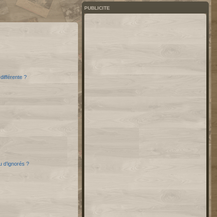
PUBLICITE
différente ?
u d’ignorés ?