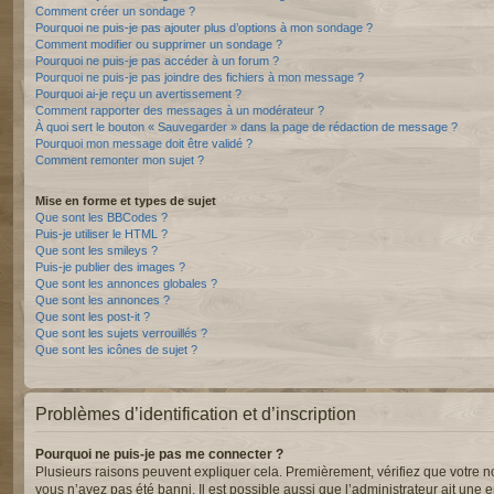
Comment créer un sondage ?
Pourquoi ne puis-je pas ajouter plus d’options à mon sondage ?
Comment modifier ou supprimer un sondage ?
Pourquoi ne puis-je pas accéder à un forum ?
Pourquoi ne puis-je pas joindre des fichiers à mon message ?
Pourquoi ai-je reçu un avertissement ?
Comment rapporter des messages à un modérateur ?
À quoi sert le bouton « Sauvegarder » dans la page de rédaction de message ?
Pourquoi mon message doit être validé ?
Comment remonter mon sujet ?
Mise en forme et types de sujet
Que sont les BBCodes ?
Puis-je utiliser le HTML ?
Que sont les smileys ?
Puis-je publier des images ?
Que sont les annonces globales ?
Que sont les annonces ?
Que sont les post-it ?
Que sont les sujets verrouillés ?
Que sont les icônes de sujet ?
Problèmes d’identification et d’inscription
Pourquoi ne puis-je pas me connecter ?
Plusieurs raisons peuvent expliquer cela. Premièrement, vérifiez que votre nom 
vous n’avez pas été banni. Il est possible aussi que l’administrateur ait une er