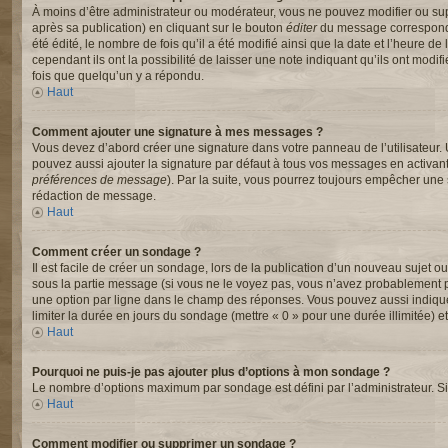
À moins d’être administrateur ou modérateur, vous ne pouvez modifier ou s
après sa publication) en cliquant sur le bouton
éditer
du message correspondan
été édité, le nombre de fois qu’il a été modifié ainsi que la date et l’heure
cependant ils ont la possibilité de laisser une note indiquant qu’ils ont mod
fois que quelqu’un y a répondu.
Haut
Comment ajouter une signature à mes messages ?
Vous devez d’abord créer une signature dans votre panneau de l’utilisateur.
pouvez aussi ajouter la signature par défaut à tous vos messages en activant
préférences de message
). Par la suite, vous pourrez toujours empêcher un
rédaction de message.
Haut
Comment créer un sondage ?
Il est facile de créer un sondage, lors de la publication d’un nouveau sujet o
sous la partie message (si vous ne le voyez pas, vous n’avez probablement pa
une option par ligne dans le champ des réponses. Vous pouvez aussi indiquer l
limiter la durée en jours du sondage (mettre « 0 » pour une durée illimitée) et
Haut
Pourquoi ne puis-je pas ajouter plus d’options à mon sondage ?
Le nombre d’options maximum par sondage est défini par l’administrateur. Si 
Haut
Comment modifier ou supprimer un sondage ?