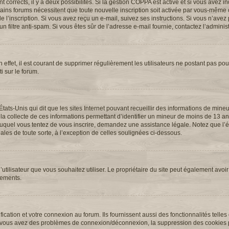
ont corrects, il y a deux possibilités. Si la gestion COPPA est active et si vous avez 
ertains forums nécessitent que toute nouvelle inscription soit activée par vous-même 
l’inscription. Si vous avez reçu un e-mail, suivez ses instructions. Si vous n’avez p
n filtre anti-spam. Si vous êtes sûr de l’adresse e-mail fournie, contactez l’administ
 effet, il est courant de supprimer régulièrement les utilisateurs ne postant pas pour
i sur le forum.
États-Unis qui dit que les sites Internet pouvant recueillir des informations de min
 la collecte de ces informations permettant d’identifier un mineur de moins de 13 an
t auquel vous tentez de vous inscrire, demandez une assistance légale. Notez que l
ales de toute sorte, à l’exception de celles soulignées ci-dessous.
 d’utilisateur que vous souhaitez utiliser. Le propriétaire du site peut également avoir
nements.
cation et votre connexion au forum. Ils fournissent aussi des fonctionnalités telles
. Si vous avez des problèmes de connexion/déconnexion, la suppression des cookies p