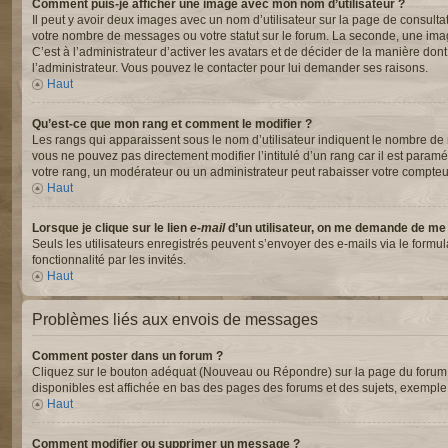
Comment puis-je afficher une image avec mon nom d’utilisateur ?
Il peut y avoir deux images avec un nom d’utilisateur sur la page de consul
votre nombre de messages ou votre statut sur le forum. La seconde, une ima
C’est à l’administrateur d’activer les avatars et de décider de la manière dont
l’administrateur. Vous pouvez le contacter pour lui demander ses raisons.
Haut
Qu’est-ce que mon rang et comment le modifier ?
Les rangs qui apparaissent sous le nom d’utilisateur indiquent le nombre de m
vous ne pouvez pas directement modifier l’intitulé d’un rang car il est para
votre rang, un modérateur ou un administrateur peut rabaisser votre compte
Haut
Lorsque je clique sur le lien
e-mail
d’un utilisateur, on me demande de me
Seuls les utilisateurs enregistrés peuvent s’envoyer des e-mails via le formul
fonctionnalité par les invités.
Haut
Problèmes liés aux envois de messages
Comment poster dans un forum ?
Cliquez sur le bouton adéquat (Nouveau ou Répondre) sur la page du forum ou
disponibles est affichée en bas des pages des forums et des sujets, exempl
Haut
Comment modifier ou supprimer un message ?