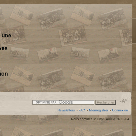
s une
ves
ion
Newsletters
•
FAQ
•
M’enregistrer
•
Connexion
Nous sommes le Dim 9 Aoû 2026 13:04