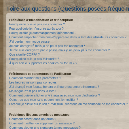
Foire aux questions (Questions posées fréque
Problèmes d’identification et d’inscription
Pourquoi ne puis-je pas me connecter ?
Pourquoi dois-je m’inscrire après tout ?
Pourquoi suis-je automatiquement déconnecté ?
Comment empêcher mon nom d’apparaître dans la liste des utilisateurs connectés ?
J’ai perdu mon mot de passe !
Je suis enregistré mais je ne peux pas me connecter !
Je me suis enregistré par le passé mais je ne peux plus me connecter ?!
Que signifie COPPA ?
Pourquoi ne puis-je pas m’inscrire ?
À quoi sert « Supprimer les cookies du forum » ?
Préférences et paramètres de l’utilisateur
Comment modifier mes paramètres ?
Les heures ne sont pas correctes !
J’ai changé mon fuseau horaire et l’heure est encore incorrecte !
Ma langue n’est pas dans la liste !
Comment puis-je afficher une image avec mon nom d’utilisateur ?
Qu’est-ce que mon rang et comment le modifier ?
Lorsque je clique sur le lien
e-mail
d’un utilisateur, on me demande de me connecter ?
Problèmes liés aux envois de messages
Comment poster dans un forum ?
Comment modifier ou supprimer un message ?
Comment ajouter une signature à mes messages ?