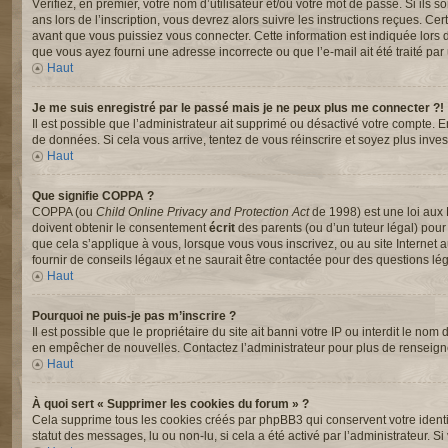
Vérifiez, en premier, votre nom d’utilisateur et/ou votre mot de passe. Si ils s
ans lors de l’inscription, vous devrez alors suivre les instructions reçues. C
avant que vous puissiez vous connecter. Cette information est indiquée lors de 
que vous ayez fourni une adresse incorrecte ou que l’e-mail ait été traité par u
Haut
Je me suis enregistré par le passé mais je ne peux plus me connecter ?!
Il est possible que l’administrateur ait supprimé ou désactivé votre compte. En
de données. Si cela vous arrive, tentez de vous réinscrire et soyez plus invest
Haut
Que signifie COPPA ?
COPPA (ou
Child Online Privacy and Protection Act
de 1998) est une loi aux 
doivent obtenir le consentement
écrit
des parents (ou d’un tuteur légal) pour
que cela s’applique à vous, lorsque vous vous inscrivez, ou au site Interne
fournir de conseils légaux et ne saurait être contactée pour des questions lég
Haut
Pourquoi ne puis-je pas m’inscrire ?
Il est possible que le propriétaire du site ait banni votre IP ou interdit le nom
en empêcher de nouvelles. Contactez l’administrateur pour plus de renseig
Haut
À quoi sert « Supprimer les cookies du forum » ?
Cela supprime tous les cookies créés par phpBB3 qui conservent votre identifi
statut des messages, lu ou non-lu, si cela a été activé par l’administrateur