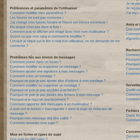
Je ne pe
Préférences et paramètres de l’utilisateur
Je reçois
Comment modifier mes paramètres ?
J’ai reçu
Les heures ne sont pas correctes !
J’ai changé mon fuseau horaire et l’heure est encore incorrecte !
Amis et 
Ma langue n’est pas dans la liste !
Que sont 
Comment puis-je afficher une image avec mon nom d’utilisateur ?
Comment p
Qu’est-ce que mon rang et comment le modifier ?
d’ignorés
Lorsque je clique sur le lien
e-mail
d’un utilisateur, on me demande de me
connecter ?
Recherc
Comment 
Problèmes liés aux envois de messages
Pourquoi
Comment poster dans un forum ?
Pourquoi
Comment modifier ou supprimer un message ?
Comment
Comment ajouter une signature à mes messages ?
Comment 
Comment créer un sondage ?
Pourquoi ne puis-je pas ajouter plus d’options à mon sondage ?
Surveill
Comment modifier ou supprimer un sondage ?
Quelle es
Pourquoi ne puis-je pas accéder à un forum ?
Comment s
Pourquoi ne puis-je pas joindre des fichiers à mon message ?
Comment 
Pourquoi ai-je reçu un avertissement ?
Comment rapporter des messages à un modérateur ?
À quoi sert le bouton « Sauvegarder » dans la page de rédaction de
Fichiers 
message ?
Quels fic
Pourquoi mon message doit être validé ?
Comment t
Comment remonter mon sujet ?
Concern
Mise en forme et types de sujet
Qui sont 
Que sont les BBCodes ?