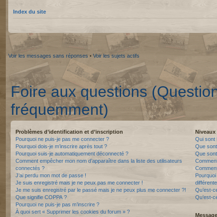
Index du site
Voir les messages sans réponses
•
Voir les sujets actifs
Foire aux questions (Questio
fréquemment)
Problèmes d’identification et d’inscription
Niveaux 
Pourquoi ne puis-je pas me connecter ?
Qui sont 
Pourquoi dois-je m’inscrire après tout ?
Que sont
Pourquoi suis-je automatiquement déconnecté ?
Que sont 
Comment empêcher mon nom d’apparaître dans la liste des utilisateurs
Comment 
connectés ?
Comment 
J’ai perdu mon mot de passe !
Pourquoi 
Je suis enregistré mais je ne peux pas me connecter !
différente
Je me suis enregistré par le passé mais je ne peux plus me connecter ?!
Qu’est-c
Que signifie COPPA ?
Qu’est-ce
Pourquoi ne puis-je pas m’inscrire ?
À quoi sert « Supprimer les cookies du forum » ?
Messager