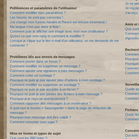
Je ne pe
Préférences et paramètres de l’utilisateur
Je reçois
Comment modifier mes paramètres ?
J’ai reçu
Les heures ne sont pas correctes !
J’ai changé mon fuseau horaire et l’heure est encore incorrecte !
Amis et 
Ma langue n’est pas dans la liste !
Que sont 
Comment puis-je afficher une image avec mon nom d’utilisateur ?
Comment p
Qu’est-ce que mon rang et comment le modifier ?
d’ignorés
Lorsque je clique sur le lien
e-mail
d’un utilisateur, on me demande de me
connecter ?
Recherc
Comment 
Problèmes liés aux envois de messages
Pourquoi
Comment poster dans un forum ?
Pourquoi
Comment modifier ou supprimer un message ?
Comment
Comment ajouter une signature à mes messages ?
Comment 
Comment créer un sondage ?
Pourquoi ne puis-je pas ajouter plus d’options à mon sondage ?
Surveill
Comment modifier ou supprimer un sondage ?
Quelle es
Pourquoi ne puis-je pas accéder à un forum ?
Comment s
Pourquoi ne puis-je pas joindre des fichiers à mon message ?
Comment 
Pourquoi ai-je reçu un avertissement ?
Comment rapporter des messages à un modérateur ?
À quoi sert le bouton « Sauvegarder » dans la page de rédaction de
Fichiers 
message ?
Quels fic
Pourquoi mon message doit être validé ?
Comment t
Comment remonter mon sujet ?
Concern
Mise en forme et types de sujet
Qui sont 
Que sont les BBCodes ?