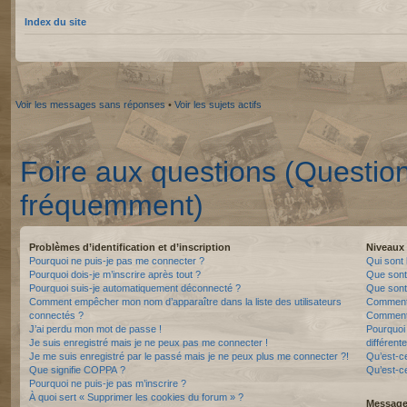
Index du site
Voir les messages sans réponses
•
Voir les sujets actifs
Foire aux questions (Questio
fréquemment)
Problèmes d’identification et d’inscription
Niveaux 
Pourquoi ne puis-je pas me connecter ?
Qui sont 
Pourquoi dois-je m’inscrire après tout ?
Que sont
Pourquoi suis-je automatiquement déconnecté ?
Que sont 
Comment empêcher mon nom d’apparaître dans la liste des utilisateurs
Comment 
connectés ?
Comment 
J’ai perdu mon mot de passe !
Pourquoi 
Je suis enregistré mais je ne peux pas me connecter !
différente
Je me suis enregistré par le passé mais je ne peux plus me connecter ?!
Qu’est-c
Que signifie COPPA ?
Qu’est-ce
Pourquoi ne puis-je pas m’inscrire ?
À quoi sert « Supprimer les cookies du forum » ?
Messager