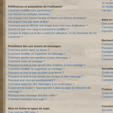
Je ne pe
Préférences et paramètres de l’utilisateur
Je reçois
Comment modifier mes paramètres ?
J’ai reçu
Les heures ne sont pas correctes !
J’ai changé mon fuseau horaire et l’heure est encore incorrecte !
Amis et 
Ma langue n’est pas dans la liste !
Que sont 
Comment puis-je afficher une image avec mon nom d’utilisateur ?
Comment p
Qu’est-ce que mon rang et comment le modifier ?
d’ignorés
Lorsque je clique sur le lien
e-mail
d’un utilisateur, on me demande de me
connecter ?
Recherc
Comment 
Problèmes liés aux envois de messages
Pourquoi
Comment poster dans un forum ?
Pourquoi
Comment modifier ou supprimer un message ?
Comment
Comment ajouter une signature à mes messages ?
Comment 
Comment créer un sondage ?
Pourquoi ne puis-je pas ajouter plus d’options à mon sondage ?
Surveill
Comment modifier ou supprimer un sondage ?
Quelle es
Pourquoi ne puis-je pas accéder à un forum ?
Comment s
Pourquoi ne puis-je pas joindre des fichiers à mon message ?
Comment 
Pourquoi ai-je reçu un avertissement ?
Comment rapporter des messages à un modérateur ?
À quoi sert le bouton « Sauvegarder » dans la page de rédaction de
Fichiers 
message ?
Quels fic
Pourquoi mon message doit être validé ?
Comment t
Comment remonter mon sujet ?
Concern
Mise en forme et types de sujet
Qui sont 
Que sont les BBCodes ?