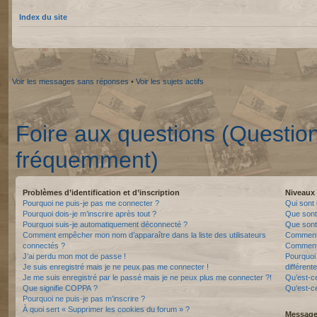
Index du site
Voir les messages sans réponses
•
Voir les sujets actifs
Foire aux questions (Questio
fréquemment)
Problèmes d’identification et d’inscription
Niveaux 
Pourquoi ne puis-je pas me connecter ?
Qui sont 
Pourquoi dois-je m’inscrire après tout ?
Que sont
Pourquoi suis-je automatiquement déconnecté ?
Que sont 
Comment empêcher mon nom d’apparaître dans la liste des utilisateurs
Comment 
connectés ?
Comment 
J’ai perdu mon mot de passe !
Pourquoi 
Je suis enregistré mais je ne peux pas me connecter !
différente
Je me suis enregistré par le passé mais je ne peux plus me connecter ?!
Qu’est-c
Que signifie COPPA ?
Qu’est-ce
Pourquoi ne puis-je pas m’inscrire ?
À quoi sert « Supprimer les cookies du forum » ?
Messager