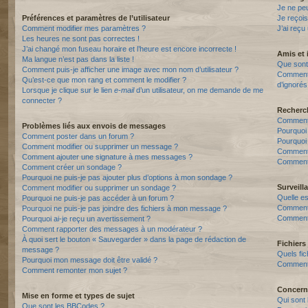
Je ne pe
Préférences et paramètres de l’utilisateur
Je reçois
Comment modifier mes paramètres ?
J’ai reçu
Les heures ne sont pas correctes !
J’ai changé mon fuseau horaire et l’heure est encore incorrecte !
Amis et 
Ma langue n’est pas dans la liste !
Que sont 
Comment puis-je afficher une image avec mon nom d’utilisateur ?
Comment p
Qu’est-ce que mon rang et comment le modifier ?
d’ignorés
Lorsque je clique sur le lien
e-mail
d’un utilisateur, on me demande de me
connecter ?
Recherc
Comment 
Problèmes liés aux envois de messages
Pourquoi
Comment poster dans un forum ?
Pourquoi
Comment modifier ou supprimer un message ?
Comment
Comment ajouter une signature à mes messages ?
Comment 
Comment créer un sondage ?
Pourquoi ne puis-je pas ajouter plus d’options à mon sondage ?
Surveill
Comment modifier ou supprimer un sondage ?
Quelle es
Pourquoi ne puis-je pas accéder à un forum ?
Comment s
Pourquoi ne puis-je pas joindre des fichiers à mon message ?
Comment 
Pourquoi ai-je reçu un avertissement ?
Comment rapporter des messages à un modérateur ?
À quoi sert le bouton « Sauvegarder » dans la page de rédaction de
Fichiers 
message ?
Quels fic
Pourquoi mon message doit être validé ?
Comment t
Comment remonter mon sujet ?
Concern
Mise en forme et types de sujet
Qui sont 
Que sont les BBCodes ?