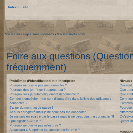
Index du site
Voir les messages sans réponses
•
Voir les sujets actifs
Foire aux questions (Questio
fréquemment)
Problèmes d’identification et d’inscription
Niveaux 
Pourquoi ne puis-je pas me connecter ?
Qui sont 
Pourquoi dois-je m’inscrire après tout ?
Que sont
Pourquoi suis-je automatiquement déconnecté ?
Que sont 
Comment empêcher mon nom d’apparaître dans la liste des utilisateurs
Comment 
connectés ?
Comment 
J’ai perdu mon mot de passe !
Pourquoi 
Je suis enregistré mais je ne peux pas me connecter !
différente
Je me suis enregistré par le passé mais je ne peux plus me connecter ?!
Qu’est-c
Que signifie COPPA ?
Qu’est-ce
Pourquoi ne puis-je pas m’inscrire ?
À quoi sert « Supprimer les cookies du forum » ?
Messager