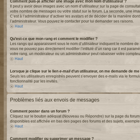
Comment puis-je afficher une image avec mon nom d’utilisateur ?
Il peut y avoir deux images avec un nom d’utilisateur sur la page de consul
votre nombre de messages ou votre statut sur le forum. La seconde, une ima
C’est à l’administrateur d’activer les avatars et de décider de la manière dont
l’administrateur. Vous pouvez le contacter pour lui demander ses raisons.
Haut
Qu’est-ce que mon rang et comment le modifier ?
Les rangs qui apparaissent sous le nom d’utilisateur indiquent le nombre de m
vous ne pouvez pas directement modifier l’intitulé d’un rang car il est para
votre rang, un modérateur ou un administrateur peut rabaisser votre compte
Haut
Lorsque je clique sur le lien
e-mail
d’un utilisateur, on me demande de me
Seuls les utilisateurs enregistrés peuvent s’envoyer des e-mails via le formul
fonctionnalité par les invités.
Haut
Problèmes liés aux envois de messages
Comment poster dans un forum ?
Cliquez sur le bouton adéquat (Nouveau ou Répondre) sur la page du forum ou
disponibles est affichée en bas des pages des forums et des sujets, exempl
Haut
Comment modifier ou supprimer un message ?