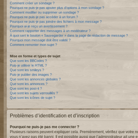
Comment créer un sondage ?
Pourquoi ne puis-je pas ajouter plus d’options à mon sondage ?
Comment modifier ou supprimer un sondage ?
Pourquoi ne puis-je pas accéder à un forum ?
Pourquoi ne puis-je pas joindre des fichiers à mon message ?
Pourquoi ai-je reçu un avertissement ?
Comment rapporter des messages à un modérateur ?
À quoi sert le bouton « Sauvegarder » dans la page de rédaction de message ?
Pourquoi mon message doit être validé ?
Comment remonter mon sujet ?
Mise en forme et types de sujet
Que sont les BBCodes ?
Puis-je utiliser le HTML ?
Que sont les smileys ?
Puis-je publier des images ?
Que sont les annonces globales ?
Que sont les annonces ?
Que sont les post-it ?
Que sont les sujets verrouillés ?
Que sont les icônes de sujet ?
Problèmes d’identification et d’inscription
Pourquoi ne puis-je pas me connecter ?
Plusieurs raisons peuvent expliquer cela. Premièrement, vérifiez que votre nom 
vous n’avez pas été banni. Il est possible aussi que l’administrateur ait une er