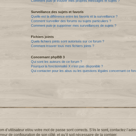
Comment puis-je trouver mes propres messages et sujets ?
Surveillance des sujets et favoris
Quelle est la différence entre les favoris et la surveillance ?
Comment surveiller des forums ou sujets particuliers ?
Comment puis-je supprimer mes surveillances de sujets ?
Fichiers joints
Quels fichiers joints sont autorisés sur ce forum ?
Comment trouver tous mes fichiers joints ?
Concernant phpBB 3
Qui sont les auteurs de ce forum ?
Pourquoi la fonctionnalité X n’est pas disponible ?
Qui contacter pour les abus ou les questions légales concernant ce fo
d’utilisateur et/ou votre mot de passe sont corrects. S’ils le sont, contactez l’admi
reur de configuration de son côté, et qu’il soit nécessaire de la corriger.