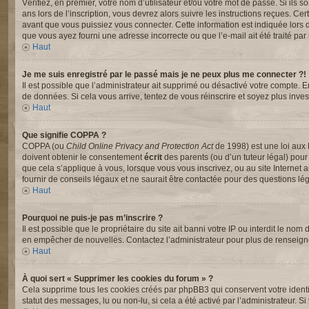
Vérifiez, en premier, votre nom d’utilisateur et/ou votre mot de passe. Si ils s
ans lors de l’inscription, vous devrez alors suivre les instructions reçues. C
avant que vous puissiez vous connecter. Cette information est indiquée lors de 
que vous ayez fourni une adresse incorrecte ou que l’e-mail ait été traité par u
Haut
Je me suis enregistré par le passé mais je ne peux plus me connecter ?!
Il est possible que l’administrateur ait supprimé ou désactivé votre compte. En
de données. Si cela vous arrive, tentez de vous réinscrire et soyez plus invest
Haut
Que signifie COPPA ?
COPPA (ou
Child Online Privacy and Protection Act
de 1998) est une loi aux 
doivent obtenir le consentement
écrit
des parents (ou d’un tuteur légal) pour
que cela s’applique à vous, lorsque vous vous inscrivez, ou au site Interne
fournir de conseils légaux et ne saurait être contactée pour des questions lég
Haut
Pourquoi ne puis-je pas m’inscrire ?
Il est possible que le propriétaire du site ait banni votre IP ou interdit le nom
en empêcher de nouvelles. Contactez l’administrateur pour plus de renseig
Haut
À quoi sert « Supprimer les cookies du forum » ?
Cela supprime tous les cookies créés par phpBB3 qui conservent votre identifi
statut des messages, lu ou non-lu, si cela a été activé par l’administrateur