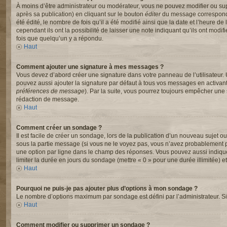
À moins d’être administrateur ou modérateur, vous ne pouvez modifier ou s
après sa publication) en cliquant sur le bouton
éditer
du message correspondan
été édité, le nombre de fois qu’il a été modifié ainsi que la date et l’heure
cependant ils ont la possibilité de laisser une note indiquant qu’ils ont mod
fois que quelqu’un y a répondu.
Haut
Comment ajouter une signature à mes messages ?
Vous devez d’abord créer une signature dans votre panneau de l’utilisateur.
pouvez aussi ajouter la signature par défaut à tous vos messages en activant
préférences de message
). Par la suite, vous pourrez toujours empêcher un
rédaction de message.
Haut
Comment créer un sondage ?
Il est facile de créer un sondage, lors de la publication d’un nouveau sujet o
sous la partie message (si vous ne le voyez pas, vous n’avez probablement pa
une option par ligne dans le champ des réponses. Vous pouvez aussi indiquer l
limiter la durée en jours du sondage (mettre « 0 » pour une durée illimitée) et
Haut
Pourquoi ne puis-je pas ajouter plus d’options à mon sondage ?
Le nombre d’options maximum par sondage est défini par l’administrateur. Si 
Haut
Comment modifier ou supprimer un sondage ?