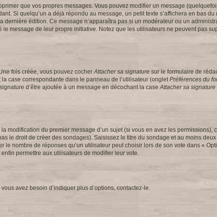
upprimer que vos propres messages. Vous pouvez modifier un message (quelquefoi
t. Si quelqu’un a déjà répondu au message, un petit texte s’affichera en bas du 
 de la dernière édition. Ce message n’apparaîtra pas si un modérateur ou un administ
ifié le message de leur propre initiative. Notez que les utilisateurs ne peuvent pas
 Une fois créée, vous pouvez cocher
Attacher sa signature
sur le formulaire de réd
 la case correspondante dans le panneau de l’utilisateur (onglet
Préférences du for
e signature d’être ajoutée à un message en décochant la case
Attacher sa signature
u la modification du premier message d’un sujet (si vous en avez les permissions), c
s le droit de créer des sondages). Saisissez le titre du sondage et au moins deux 
e nombre de réponses qu’un utilisateur peut choisir lors de son vote dans « Option(
 enfin permettre aux utilisateurs de modifier leur vote.
vous avez besoin d’indiquer plus d’options, contactez-le.