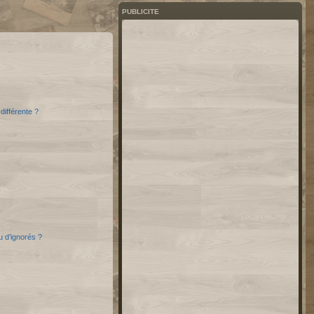
PUBLICITE
différente ?
u d’ignorés ?