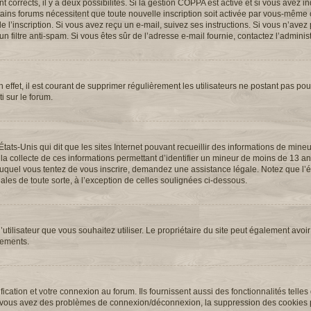
ont corrects, il y a deux possibilités. Si la gestion COPPA est active et si vous avez 
ertains forums nécessitent que toute nouvelle inscription soit activée par vous-même 
l’inscription. Si vous avez reçu un e-mail, suivez ses instructions. Si vous n’avez p
n filtre anti-spam. Si vous êtes sûr de l’adresse e-mail fournie, contactez l’administ
 effet, il est courant de supprimer régulièrement les utilisateurs ne postant pas pour
i sur le forum.
États-Unis qui dit que les sites Internet pouvant recueillir des informations de min
 la collecte de ces informations permettant d’identifier un mineur de moins de 13 an
t auquel vous tentez de vous inscrire, demandez une assistance légale. Notez que l
ales de toute sorte, à l’exception de celles soulignées ci-dessous.
 d’utilisateur que vous souhaitez utiliser. Le propriétaire du site peut également avoir
nements.
cation et votre connexion au forum. Ils fournissent aussi des fonctionnalités telles
. Si vous avez des problèmes de connexion/déconnexion, la suppression des cookies p