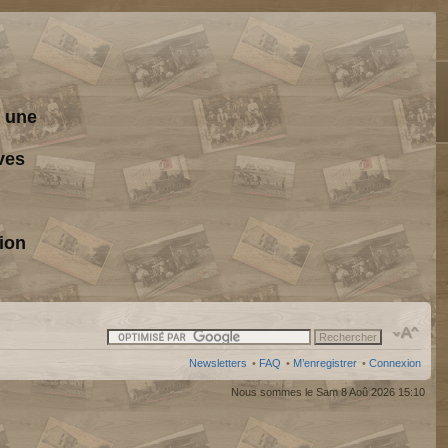
s une
ves
ion
Newsletters
•
FAQ
•
M’enregistrer
•
Connexion
Nous sommes le Sam 8 Aoû 2026 15:10