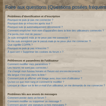
Foire aux questions (Questions posées fréque
Problèmes d’identification et d’inscription
Pourquoi ne puis-je pas me connecter ?
Pourquoi dois-je m’inscrire après tout ?
Pourquoi suis-je automatiquement déconnecté ?
Comment empêcher mon nom d’apparaître dans la liste des utilisateurs connectés ?
J’ai perdu mon mot de passe !
Je suis enregistré mais je ne peux pas me connecter !
Je me suis enregistré par le passé mais je ne peux plus me connecter ?!
Que signifie COPPA ?
Pourquoi ne puis-je pas m’inscrire ?
À quoi sert « Supprimer les cookies du forum » ?
Préférences et paramètres de l’utilisateur
Comment modifier mes paramètres ?
Les heures ne sont pas correctes !
J’ai changé mon fuseau horaire et l’heure est encore incorrecte !
Ma langue n’est pas dans la liste !
Comment puis-je afficher une image avec mon nom d’utilisateur ?
Qu’est-ce que mon rang et comment le modifier ?
Lorsque je clique sur le lien
e-mail
d’un utilisateur, on me demande de me connecter ?
Problèmes liés aux envois de messages
Comment poster dans un forum ?
Comment modifier ou supprimer un message ?
Comment ajouter une signature à mes messages ?