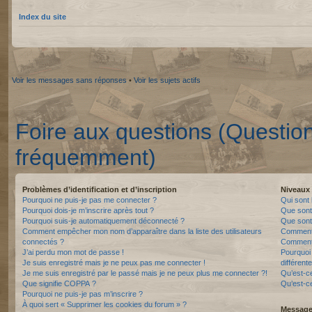
Index du site
Voir les messages sans réponses
•
Voir les sujets actifs
Foire aux questions (Questio
fréquemment)
Problèmes d’identification et d’inscription
Niveaux 
Pourquoi ne puis-je pas me connecter ?
Qui sont 
Pourquoi dois-je m’inscrire après tout ?
Que sont
Pourquoi suis-je automatiquement déconnecté ?
Que sont 
Comment empêcher mon nom d’apparaître dans la liste des utilisateurs
Comment 
connectés ?
Comment 
J’ai perdu mon mot de passe !
Pourquoi 
Je suis enregistré mais je ne peux pas me connecter !
différente
Je me suis enregistré par le passé mais je ne peux plus me connecter ?!
Qu’est-c
Que signifie COPPA ?
Qu’est-ce
Pourquoi ne puis-je pas m’inscrire ?
À quoi sert « Supprimer les cookies du forum » ?
Messager