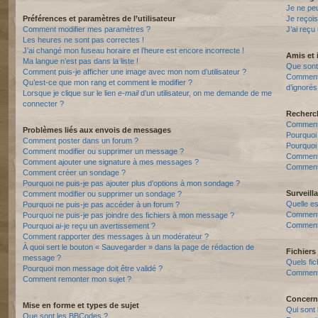
Je ne pe
Préférences et paramètres de l’utilisateur
Je reçois
Comment modifier mes paramètres ?
J’ai reçu
Les heures ne sont pas correctes !
J’ai changé mon fuseau horaire et l’heure est encore incorrecte !
Amis et 
Ma langue n’est pas dans la liste !
Que sont 
Comment puis-je afficher une image avec mon nom d’utilisateur ?
Comment p
Qu’est-ce que mon rang et comment le modifier ?
d’ignorés
Lorsque je clique sur le lien
e-mail
d’un utilisateur, on me demande de me
connecter ?
Recherc
Comment 
Problèmes liés aux envois de messages
Pourquoi
Comment poster dans un forum ?
Pourquoi
Comment modifier ou supprimer un message ?
Comment
Comment ajouter une signature à mes messages ?
Comment 
Comment créer un sondage ?
Pourquoi ne puis-je pas ajouter plus d’options à mon sondage ?
Surveill
Comment modifier ou supprimer un sondage ?
Quelle es
Pourquoi ne puis-je pas accéder à un forum ?
Comment s
Pourquoi ne puis-je pas joindre des fichiers à mon message ?
Comment 
Pourquoi ai-je reçu un avertissement ?
Comment rapporter des messages à un modérateur ?
À quoi sert le bouton « Sauvegarder » dans la page de rédaction de
Fichiers 
message ?
Quels fic
Pourquoi mon message doit être validé ?
Comment t
Comment remonter mon sujet ?
Concern
Mise en forme et types de sujet
Qui sont 
Que sont les BBCodes ?