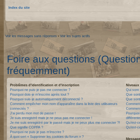
Index du site
Voir les messages sans réponses
•
Voir les sujets actifs
Foire aux questions (Questio
fréquemment)
Problèmes d’identification et d’inscription
Niveaux 
Pourquoi ne puis-je pas me connecter ?
Qui sont 
Pourquoi dois-je m’inscrire après tout ?
Que sont
Pourquoi suis-je automatiquement déconnecté ?
Que sont 
Comment empêcher mon nom d’apparaître dans la liste des utilisateurs
Comment 
connectés ?
Comment 
J’ai perdu mon mot de passe !
Pourquoi 
Je suis enregistré mais je ne peux pas me connecter !
différente
Je me suis enregistré par le passé mais je ne peux plus me connecter ?!
Qu’est-c
Que signifie COPPA ?
Qu’est-ce
Pourquoi ne puis-je pas m’inscrire ?
À quoi sert « Supprimer les cookies du forum » ?
Messager