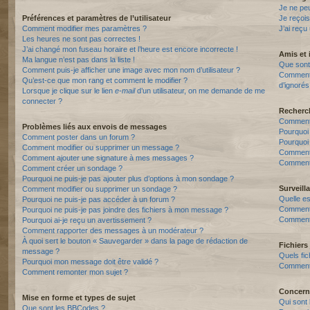
Je ne pe
Préférences et paramètres de l’utilisateur
Je reçois
Comment modifier mes paramètres ?
J’ai reçu
Les heures ne sont pas correctes !
J’ai changé mon fuseau horaire et l’heure est encore incorrecte !
Amis et 
Ma langue n’est pas dans la liste !
Que sont 
Comment puis-je afficher une image avec mon nom d’utilisateur ?
Comment p
Qu’est-ce que mon rang et comment le modifier ?
d’ignorés
Lorsque je clique sur le lien
e-mail
d’un utilisateur, on me demande de me
connecter ?
Recherc
Comment 
Problèmes liés aux envois de messages
Pourquoi
Comment poster dans un forum ?
Pourquoi
Comment modifier ou supprimer un message ?
Comment
Comment ajouter une signature à mes messages ?
Comment 
Comment créer un sondage ?
Pourquoi ne puis-je pas ajouter plus d’options à mon sondage ?
Surveill
Comment modifier ou supprimer un sondage ?
Quelle es
Pourquoi ne puis-je pas accéder à un forum ?
Comment s
Pourquoi ne puis-je pas joindre des fichiers à mon message ?
Comment 
Pourquoi ai-je reçu un avertissement ?
Comment rapporter des messages à un modérateur ?
À quoi sert le bouton « Sauvegarder » dans la page de rédaction de
Fichiers 
message ?
Quels fic
Pourquoi mon message doit être validé ?
Comment t
Comment remonter mon sujet ?
Concern
Mise en forme et types de sujet
Qui sont 
Que sont les BBCodes ?