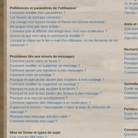
Je ne pe
Préférences et paramètres de l’utilisateur
Je reçois
Comment modifier mes paramètres ?
J’ai reçu
Les heures ne sont pas correctes !
J’ai changé mon fuseau horaire et l’heure est encore incorrecte !
Amis et 
Ma langue n’est pas dans la liste !
Que sont 
Comment puis-je afficher une image avec mon nom d’utilisateur ?
Comment p
Qu’est-ce que mon rang et comment le modifier ?
d’ignorés
Lorsque je clique sur le lien
e-mail
d’un utilisateur, on me demande de me
connecter ?
Recherc
Comment 
Problèmes liés aux envois de messages
Pourquoi
Comment poster dans un forum ?
Pourquoi
Comment modifier ou supprimer un message ?
Comment
Comment ajouter une signature à mes messages ?
Comment 
Comment créer un sondage ?
Pourquoi ne puis-je pas ajouter plus d’options à mon sondage ?
Surveill
Comment modifier ou supprimer un sondage ?
Quelle es
Pourquoi ne puis-je pas accéder à un forum ?
Comment s
Pourquoi ne puis-je pas joindre des fichiers à mon message ?
Comment 
Pourquoi ai-je reçu un avertissement ?
Comment rapporter des messages à un modérateur ?
À quoi sert le bouton « Sauvegarder » dans la page de rédaction de
Fichiers 
message ?
Quels fic
Pourquoi mon message doit être validé ?
Comment t
Comment remonter mon sujet ?
Concern
Mise en forme et types de sujet
Qui sont 
Que sont les BBCodes ?