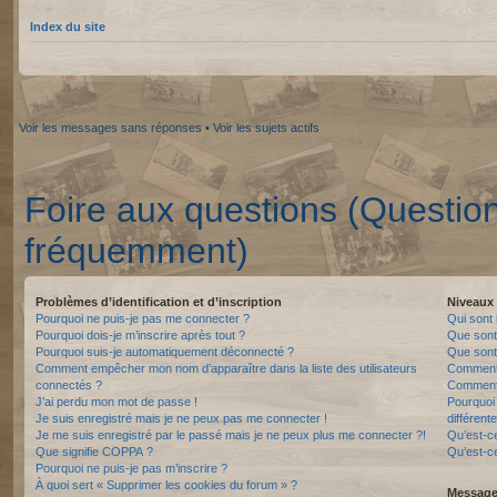
Index du site
Voir les messages sans réponses
•
Voir les sujets actifs
Foire aux questions (Questio
fréquemment)
Problèmes d’identification et d’inscription
Niveaux 
Pourquoi ne puis-je pas me connecter ?
Qui sont 
Pourquoi dois-je m’inscrire après tout ?
Que sont
Pourquoi suis-je automatiquement déconnecté ?
Que sont 
Comment empêcher mon nom d’apparaître dans la liste des utilisateurs
Comment 
connectés ?
Comment 
J’ai perdu mon mot de passe !
Pourquoi 
Je suis enregistré mais je ne peux pas me connecter !
différente
Je me suis enregistré par le passé mais je ne peux plus me connecter ?!
Qu’est-c
Que signifie COPPA ?
Qu’est-ce
Pourquoi ne puis-je pas m’inscrire ?
À quoi sert « Supprimer les cookies du forum » ?
Messager