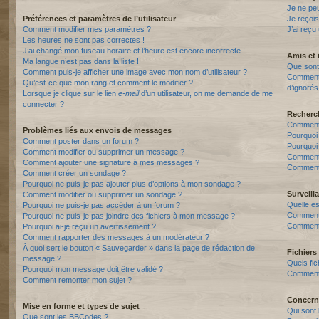
Je ne pe
Préférences et paramètres de l’utilisateur
Je reçois
Comment modifier mes paramètres ?
J’ai reçu
Les heures ne sont pas correctes !
J’ai changé mon fuseau horaire et l’heure est encore incorrecte !
Amis et 
Ma langue n’est pas dans la liste !
Que sont 
Comment puis-je afficher une image avec mon nom d’utilisateur ?
Comment p
Qu’est-ce que mon rang et comment le modifier ?
d’ignorés
Lorsque je clique sur le lien
e-mail
d’un utilisateur, on me demande de me
connecter ?
Recherc
Comment 
Problèmes liés aux envois de messages
Pourquoi
Comment poster dans un forum ?
Pourquoi
Comment modifier ou supprimer un message ?
Comment
Comment ajouter une signature à mes messages ?
Comment 
Comment créer un sondage ?
Pourquoi ne puis-je pas ajouter plus d’options à mon sondage ?
Surveill
Comment modifier ou supprimer un sondage ?
Quelle es
Pourquoi ne puis-je pas accéder à un forum ?
Comment s
Pourquoi ne puis-je pas joindre des fichiers à mon message ?
Comment 
Pourquoi ai-je reçu un avertissement ?
Comment rapporter des messages à un modérateur ?
À quoi sert le bouton « Sauvegarder » dans la page de rédaction de
Fichiers 
message ?
Quels fic
Pourquoi mon message doit être validé ?
Comment t
Comment remonter mon sujet ?
Concern
Mise en forme et types de sujet
Qui sont 
Que sont les BBCodes ?