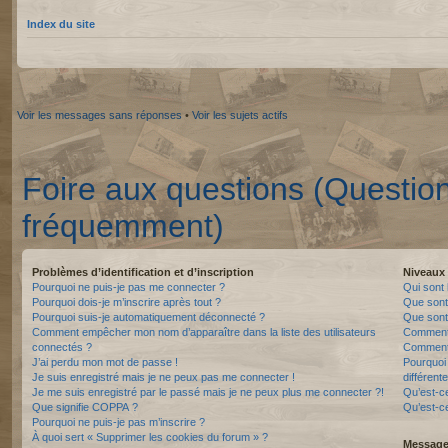
Index du site
Voir les messages sans réponses
•
Voir les sujets actifs
Foire aux questions (Questio
fréquemment)
Problèmes d’identification et d’inscription
Niveaux 
Pourquoi ne puis-je pas me connecter ?
Qui sont 
Pourquoi dois-je m’inscrire après tout ?
Que sont
Pourquoi suis-je automatiquement déconnecté ?
Que sont 
Comment empêcher mon nom d’apparaître dans la liste des utilisateurs
Comment 
connectés ?
Comment 
J’ai perdu mon mot de passe !
Pourquoi 
Je suis enregistré mais je ne peux pas me connecter !
différente
Je me suis enregistré par le passé mais je ne peux plus me connecter ?!
Qu’est-c
Que signifie COPPA ?
Qu’est-ce
Pourquoi ne puis-je pas m’inscrire ?
À quoi sert « Supprimer les cookies du forum » ?
Messager