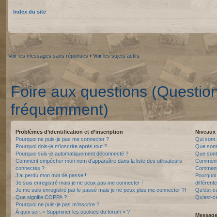
Index du site
Voir les messages sans réponses
•
Voir les sujets actifs
Foire aux questions (Questio
fréquemment)
Problèmes d’identification et d’inscription
Niveaux 
Pourquoi ne puis-je pas me connecter ?
Qui sont 
Pourquoi dois-je m’inscrire après tout ?
Que sont
Pourquoi suis-je automatiquement déconnecté ?
Que sont 
Comment empêcher mon nom d’apparaître dans la liste des utilisateurs
Comment 
connectés ?
Comment 
J’ai perdu mon mot de passe !
Pourquoi 
Je suis enregistré mais je ne peux pas me connecter !
différente
Je me suis enregistré par le passé mais je ne peux plus me connecter ?!
Qu’est-c
Que signifie COPPA ?
Qu’est-ce
Pourquoi ne puis-je pas m’inscrire ?
À quoi sert « Supprimer les cookies du forum » ?
Messager