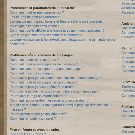
Je ne pe
Préférences et paramètres de l’utilisateur
Je reçois
Comment modifier mes paramètres ?
J’ai reçu
Les heures ne sont pas correctes !
J’ai changé mon fuseau horaire et l’heure est encore incorrecte !
Amis et 
Ma langue n’est pas dans la liste !
Que sont 
Comment puis-je afficher une image avec mon nom d’utilisateur ?
Comment p
Qu’est-ce que mon rang et comment le modifier ?
d’ignorés
Lorsque je clique sur le lien
e-mail
d’un utilisateur, on me demande de me
connecter ?
Recherc
Comment 
Problèmes liés aux envois de messages
Pourquoi
Comment poster dans un forum ?
Pourquoi
Comment modifier ou supprimer un message ?
Comment
Comment ajouter une signature à mes messages ?
Comment 
Comment créer un sondage ?
Pourquoi ne puis-je pas ajouter plus d’options à mon sondage ?
Surveill
Comment modifier ou supprimer un sondage ?
Quelle es
Pourquoi ne puis-je pas accéder à un forum ?
Comment s
Pourquoi ne puis-je pas joindre des fichiers à mon message ?
Comment 
Pourquoi ai-je reçu un avertissement ?
Comment rapporter des messages à un modérateur ?
À quoi sert le bouton « Sauvegarder » dans la page de rédaction de
Fichiers 
message ?
Quels fic
Pourquoi mon message doit être validé ?
Comment t
Comment remonter mon sujet ?
Concern
Mise en forme et types de sujet
Qui sont 
Que sont les BBCodes ?