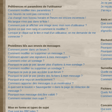
Je ne pe
Préférences et paramètres de l’utilisateur
Je reçois
Comment modifier mes paramètres ?
J’ai reçu
Les heures ne sont pas correctes !
J’ai changé mon fuseau horaire et l’heure est encore incorrecte !
Amis et 
Ma langue n’est pas dans la liste !
Que sont 
Comment puis-je afficher une image avec mon nom d’utilisateur ?
Comment p
Qu’est-ce que mon rang et comment le modifier ?
d’ignorés
Lorsque je clique sur le lien
e-mail
d’un utilisateur, on me demande de me
connecter ?
Recherc
Comment 
Problèmes liés aux envois de messages
Pourquoi
Comment poster dans un forum ?
Pourquoi
Comment modifier ou supprimer un message ?
Comment
Comment ajouter une signature à mes messages ?
Comment 
Comment créer un sondage ?
Pourquoi ne puis-je pas ajouter plus d’options à mon sondage ?
Surveill
Comment modifier ou supprimer un sondage ?
Quelle es
Pourquoi ne puis-je pas accéder à un forum ?
Comment s
Pourquoi ne puis-je pas joindre des fichiers à mon message ?
Comment 
Pourquoi ai-je reçu un avertissement ?
Comment rapporter des messages à un modérateur ?
À quoi sert le bouton « Sauvegarder » dans la page de rédaction de
Fichiers 
message ?
Quels fic
Pourquoi mon message doit être validé ?
Comment t
Comment remonter mon sujet ?
Concern
Mise en forme et types de sujet
Qui sont 
Que sont les BBCodes ?