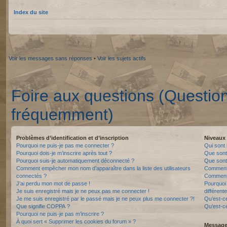
Index du site
Voir les messages sans réponses
•
Voir les sujets actifs
Foire aux questions (Questio
fréquemment)
Problèmes d’identification et d’inscription
Niveaux 
Pourquoi ne puis-je pas me connecter ?
Qui sont 
Pourquoi dois-je m’inscrire après tout ?
Que sont
Pourquoi suis-je automatiquement déconnecté ?
Que sont 
Comment empêcher mon nom d’apparaître dans la liste des utilisateurs
Comment 
connectés ?
Comment 
J’ai perdu mon mot de passe !
Pourquoi 
Je suis enregistré mais je ne peux pas me connecter !
différente
Je me suis enregistré par le passé mais je ne peux plus me connecter ?!
Qu’est-c
Que signifie COPPA ?
Qu’est-ce
Pourquoi ne puis-je pas m’inscrire ?
À quoi sert « Supprimer les cookies du forum » ?
Messager