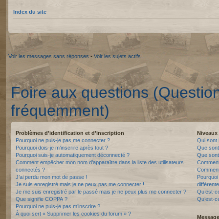
Index du site
Voir les messages sans réponses
•
Voir les sujets actifs
Foire aux questions (Questio
fréquemment)
Problèmes d’identification et d’inscription
Niveaux 
Pourquoi ne puis-je pas me connecter ?
Qui sont 
Pourquoi dois-je m’inscrire après tout ?
Que sont
Pourquoi suis-je automatiquement déconnecté ?
Que sont 
Comment empêcher mon nom d’apparaître dans la liste des utilisateurs
Comment 
connectés ?
Comment 
J’ai perdu mon mot de passe !
Pourquoi 
Je suis enregistré mais je ne peux pas me connecter !
différente
Je me suis enregistré par le passé mais je ne peux plus me connecter ?!
Qu’est-c
Que signifie COPPA ?
Qu’est-ce
Pourquoi ne puis-je pas m’inscrire ?
À quoi sert « Supprimer les cookies du forum » ?
Messager