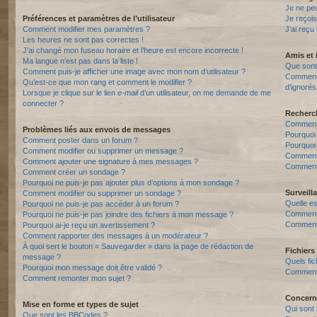
Je ne pe
Préférences et paramètres de l’utilisateur
Je reçois
Comment modifier mes paramètres ?
J’ai reçu
Les heures ne sont pas correctes !
J’ai changé mon fuseau horaire et l’heure est encore incorrecte !
Amis et 
Ma langue n’est pas dans la liste !
Que sont 
Comment puis-je afficher une image avec mon nom d’utilisateur ?
Comment p
Qu’est-ce que mon rang et comment le modifier ?
d’ignorés
Lorsque je clique sur le lien
e-mail
d’un utilisateur, on me demande de me
connecter ?
Recherc
Comment 
Problèmes liés aux envois de messages
Pourquoi
Comment poster dans un forum ?
Pourquoi
Comment modifier ou supprimer un message ?
Comment
Comment ajouter une signature à mes messages ?
Comment 
Comment créer un sondage ?
Pourquoi ne puis-je pas ajouter plus d’options à mon sondage ?
Surveill
Comment modifier ou supprimer un sondage ?
Quelle es
Pourquoi ne puis-je pas accéder à un forum ?
Comment s
Pourquoi ne puis-je pas joindre des fichiers à mon message ?
Comment 
Pourquoi ai-je reçu un avertissement ?
Comment rapporter des messages à un modérateur ?
À quoi sert le bouton « Sauvegarder » dans la page de rédaction de
Fichiers 
message ?
Quels fic
Pourquoi mon message doit être validé ?
Comment t
Comment remonter mon sujet ?
Concern
Mise en forme et types de sujet
Qui sont 
Que sont les BBCodes ?