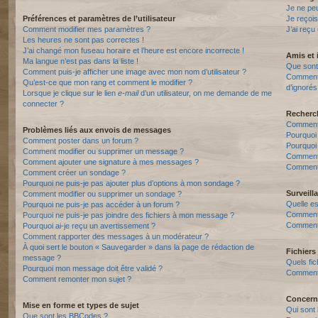
Je ne pe
Préférences et paramètres de l’utilisateur
Je reçois
Comment modifier mes paramètres ?
J’ai reçu
Les heures ne sont pas correctes !
J’ai changé mon fuseau horaire et l’heure est encore incorrecte !
Amis et 
Ma langue n’est pas dans la liste !
Que sont 
Comment puis-je afficher une image avec mon nom d’utilisateur ?
Comment p
Qu’est-ce que mon rang et comment le modifier ?
d’ignorés
Lorsque je clique sur le lien
e-mail
d’un utilisateur, on me demande de me
connecter ?
Recherc
Comment 
Problèmes liés aux envois de messages
Pourquoi
Comment poster dans un forum ?
Pourquoi
Comment modifier ou supprimer un message ?
Comment
Comment ajouter une signature à mes messages ?
Comment 
Comment créer un sondage ?
Pourquoi ne puis-je pas ajouter plus d’options à mon sondage ?
Surveill
Comment modifier ou supprimer un sondage ?
Quelle es
Pourquoi ne puis-je pas accéder à un forum ?
Comment s
Pourquoi ne puis-je pas joindre des fichiers à mon message ?
Comment 
Pourquoi ai-je reçu un avertissement ?
Comment rapporter des messages à un modérateur ?
À quoi sert le bouton « Sauvegarder » dans la page de rédaction de
Fichiers 
message ?
Quels fic
Pourquoi mon message doit être validé ?
Comment t
Comment remonter mon sujet ?
Concern
Mise en forme et types de sujet
Qui sont 
Que sont les BBCodes ?