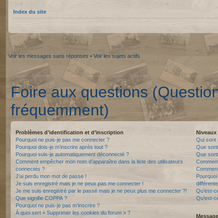
Index du site
Voir les messages sans réponses
•
Voir les sujets actifs
Foire aux questions (Questio
fréquemment)
Problèmes d’identification et d’inscription
Niveaux 
Pourquoi ne puis-je pas me connecter ?
Qui sont 
Pourquoi dois-je m’inscrire après tout ?
Que sont
Pourquoi suis-je automatiquement déconnecté ?
Que sont 
Comment empêcher mon nom d’apparaître dans la liste des utilisateurs
Comment 
connectés ?
Comment 
J’ai perdu mon mot de passe !
Pourquoi 
Je suis enregistré mais je ne peux pas me connecter !
différente
Je me suis enregistré par le passé mais je ne peux plus me connecter ?!
Qu’est-c
Que signifie COPPA ?
Qu’est-ce
Pourquoi ne puis-je pas m’inscrire ?
À quoi sert « Supprimer les cookies du forum » ?
Messager