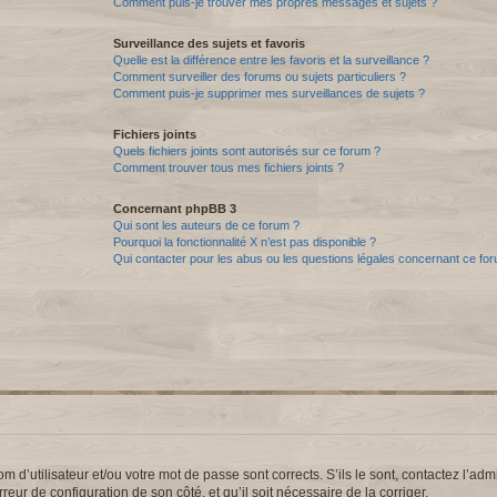
Comment puis-je trouver mes propres messages et sujets ?
Surveillance des sujets et favoris
Quelle est la différence entre les favoris et la surveillance ?
Comment surveiller des forums ou sujets particuliers ?
Comment puis-je supprimer mes surveillances de sujets ?
Fichiers joints
Quels fichiers joints sont autorisés sur ce forum ?
Comment trouver tous mes fichiers joints ?
Concernant phpBB 3
Qui sont les auteurs de ce forum ?
Pourquoi la fonctionnalité X n’est pas disponible ?
Qui contacter pour les abus ou les questions légales concernant ce fo
d’utilisateur et/ou votre mot de passe sont corrects. S’ils le sont, contactez l’admi
reur de configuration de son côté, et qu’il soit nécessaire de la corriger.