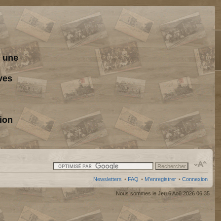
s une
ves
ion
Newsletters
•
FAQ
•
M’enregistrer
•
Connexion
Nous sommes le Jeu 6 Aoû 2026 06:35