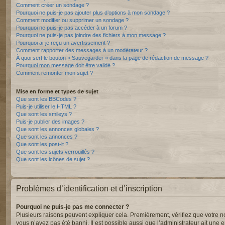
Comment créer un sondage ?
Pourquoi ne puis-je pas ajouter plus d’options à mon sondage ?
Comment modifier ou supprimer un sondage ?
Pourquoi ne puis-je pas accéder à un forum ?
Pourquoi ne puis-je pas joindre des fichiers à mon message ?
Pourquoi ai-je reçu un avertissement ?
Comment rapporter des messages à un modérateur ?
À quoi sert le bouton « Sauvegarder » dans la page de rédaction de message ?
Pourquoi mon message doit être validé ?
Comment remonter mon sujet ?
Mise en forme et types de sujet
Que sont les BBCodes ?
Puis-je utiliser le HTML ?
Que sont les smileys ?
Puis-je publier des images ?
Que sont les annonces globales ?
Que sont les annonces ?
Que sont les post-it ?
Que sont les sujets verrouillés ?
Que sont les icônes de sujet ?
Problèmes d’identification et d’inscription
Pourquoi ne puis-je pas me connecter ?
Plusieurs raisons peuvent expliquer cela. Premièrement, vérifiez que votre nom 
vous n’avez pas été banni. Il est possible aussi que l’administrateur ait une er