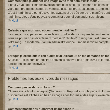
Comment puis-je afficher une image avec mon nom d’utilisateur ?
Il peut y avoir deux images avec un nom d’utilisateur sur la page de consul
votre nombre de messages ou votre statut sur le forum. La seconde, une ima
C’est à l’administrateur d’activer les avatars et de décider de la manière dont
l’administrateur. Vous pouvez le contacter pour lui demander ses raisons.
Haut
Qu’est-ce que mon rang et comment le modifier ?
Les rangs qui apparaissent sous le nom d’utilisateur indiquent le nombre de m
vous ne pouvez pas directement modifier l’intitulé d’un rang car il est para
votre rang, un modérateur ou un administrateur peut rabaisser votre compte
Haut
Lorsque je clique sur le lien
e-mail
d’un utilisateur, on me demande de me
Seuls les utilisateurs enregistrés peuvent s’envoyer des e-mails via le formul
fonctionnalité par les invités.
Haut
Problèmes liés aux envois de messages
Comment poster dans un forum ?
Cliquez sur le bouton adéquat (Nouveau ou Répondre) sur la page du forum ou
disponibles est affichée en bas des pages des forums et des sujets, exempl
Haut
Comment modifier ou supprimer un message ?