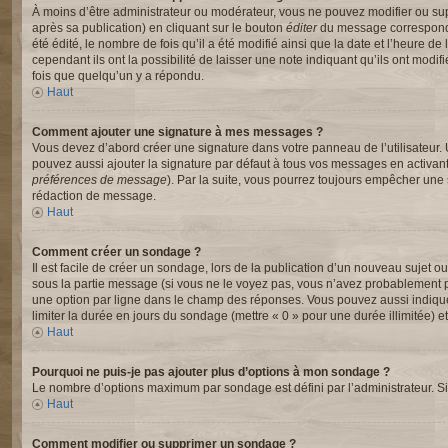
À moins d’être administrateur ou modérateur, vous ne pouvez modifier ou s
après sa publication) en cliquant sur le bouton
éditer
du message correspondan
été édité, le nombre de fois qu’il a été modifié ainsi que la date et l’heure
cependant ils ont la possibilité de laisser une note indiquant qu’ils ont mod
fois que quelqu’un y a répondu.
Haut
Comment ajouter une signature à mes messages ?
Vous devez d’abord créer une signature dans votre panneau de l’utilisateur.
pouvez aussi ajouter la signature par défaut à tous vos messages en activant
préférences de message
). Par la suite, vous pourrez toujours empêcher un
rédaction de message.
Haut
Comment créer un sondage ?
Il est facile de créer un sondage, lors de la publication d’un nouveau sujet o
sous la partie message (si vous ne le voyez pas, vous n’avez probablement pa
une option par ligne dans le champ des réponses. Vous pouvez aussi indiquer l
limiter la durée en jours du sondage (mettre « 0 » pour une durée illimitée) et
Haut
Pourquoi ne puis-je pas ajouter plus d’options à mon sondage ?
Le nombre d’options maximum par sondage est défini par l’administrateur. Si 
Haut
Comment modifier ou supprimer un sondage ?