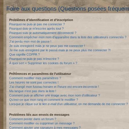
Foire aux questions (Questions posées fréque
Problèmes d’identification et d’inscription
Pourquoi ne puis-je pas me connecter ?
Pourquoi dois-je m’inscrire après tout ?
Pourquoi suis-je automatiquement déconnecté ?
Comment empêcher mon nom d’apparaître dans la liste des utilisateurs connectés ?
J’ai perdu mon mot de passe !
Je suis enregistré mais je ne peux pas me connecter !
Je me suis enregistré par le passé mais je ne peux plus me connecter ?!
Que signifie COPPA ?
Pourquoi ne puis-je pas m’inscrire ?
À quoi sert « Supprimer les cookies du forum » ?
Préférences et paramètres de l’utilisateur
Comment modifier mes paramètres ?
Les heures ne sont pas correctes !
J’ai changé mon fuseau horaire et l’heure est encore incorrecte !
Ma langue n’est pas dans la liste !
Comment puis-je afficher une image avec mon nom d’utilisateur ?
Qu’est-ce que mon rang et comment le modifier ?
Lorsque je clique sur le lien
e-mail
d’un utilisateur, on me demande de me connecter ?
Problèmes liés aux envois de messages
Comment poster dans un forum ?
Comment modifier ou supprimer un message ?
Comment ajouter une signature à mes messages ?