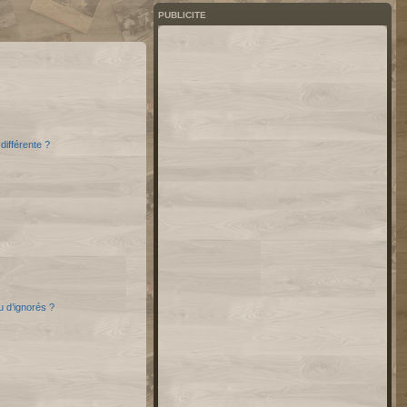
PUBLICITE
différente ?
u d’ignorés ?