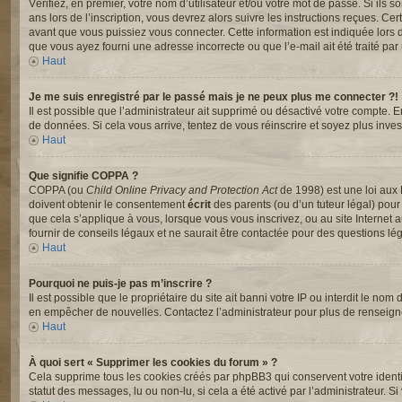
Vérifiez, en premier, votre nom d’utilisateur et/ou votre mot de passe. Si ils s
ans lors de l’inscription, vous devrez alors suivre les instructions reçues. C
avant que vous puissiez vous connecter. Cette information est indiquée lors de 
que vous ayez fourni une adresse incorrecte ou que l’e-mail ait été traité par u
Haut
Je me suis enregistré par le passé mais je ne peux plus me connecter ?!
Il est possible que l’administrateur ait supprimé ou désactivé votre compte. En
de données. Si cela vous arrive, tentez de vous réinscrire et soyez plus invest
Haut
Que signifie COPPA ?
COPPA (ou
Child Online Privacy and Protection Act
de 1998) est une loi aux 
doivent obtenir le consentement
écrit
des parents (ou d’un tuteur légal) pour
que cela s’applique à vous, lorsque vous vous inscrivez, ou au site Interne
fournir de conseils légaux et ne saurait être contactée pour des questions lég
Haut
Pourquoi ne puis-je pas m’inscrire ?
Il est possible que le propriétaire du site ait banni votre IP ou interdit le nom
en empêcher de nouvelles. Contactez l’administrateur pour plus de renseig
Haut
À quoi sert « Supprimer les cookies du forum » ?
Cela supprime tous les cookies créés par phpBB3 qui conservent votre identifi
statut des messages, lu ou non-lu, si cela a été activé par l’administrateur