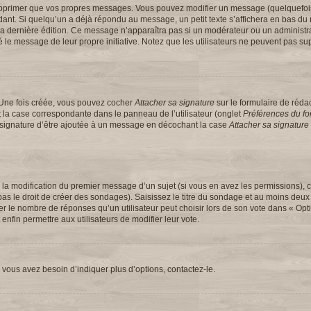
upprimer que vos propres messages. Vous pouvez modifier un message (quelquefoi
t. Si quelqu’un a déjà répondu au message, un petit texte s’affichera en bas du 
 de la dernière édition. Ce message n’apparaîtra pas si un modérateur ou un administ
ifié le message de leur propre initiative. Notez que les utilisateurs ne peuvent pas
 Une fois créée, vous pouvez cocher
Attacher sa signature
sur le formulaire de réd
 la case correspondante dans le panneau de l’utilisateur (onglet
Préférences du for
e signature d’être ajoutée à un message en décochant la case
Attacher sa signature
u la modification du premier message d’un sujet (si vous en avez les permissions), c
s le droit de créer des sondages). Saisissez le titre du sondage et au moins deux 
e nombre de réponses qu’un utilisateur peut choisir lors de son vote dans « Option(
 enfin permettre aux utilisateurs de modifier leur vote.
vous avez besoin d’indiquer plus d’options, contactez-le.