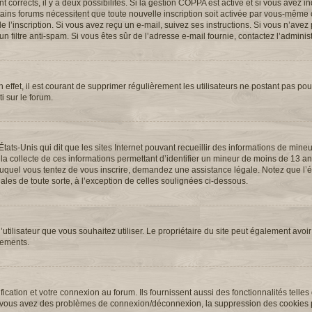
ont corrects, il y a deux possibilités. Si la gestion COPPA est active et si vous avez 
ertains forums nécessitent que toute nouvelle inscription soit activée par vous-même 
l’inscription. Si vous avez reçu un e-mail, suivez ses instructions. Si vous n’avez p
n filtre anti-spam. Si vous êtes sûr de l’adresse e-mail fournie, contactez l’administ
 effet, il est courant de supprimer régulièrement les utilisateurs ne postant pas pour
i sur le forum.
États-Unis qui dit que les sites Internet pouvant recueillir des informations de min
 la collecte de ces informations permettant d’identifier un mineur de moins de 13 an
t auquel vous tentez de vous inscrire, demandez une assistance légale. Notez que l
ales de toute sorte, à l’exception de celles soulignées ci-dessous.
 d’utilisateur que vous souhaitez utiliser. Le propriétaire du site peut également avoir
nements.
cation et votre connexion au forum. Ils fournissent aussi des fonctionnalités telles
. Si vous avez des problèmes de connexion/déconnexion, la suppression des cookies p