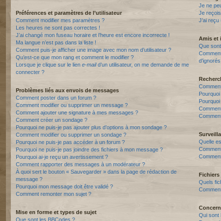
Je ne pe
Préférences et paramètres de l’utilisateur
Je reçois
Comment modifier mes paramètres ?
J’ai reçu
Les heures ne sont pas correctes !
J’ai changé mon fuseau horaire et l’heure est encore incorrecte !
Amis et 
Ma langue n’est pas dans la liste !
Que sont 
Comment puis-je afficher une image avec mon nom d’utilisateur ?
Comment p
Qu’est-ce que mon rang et comment le modifier ?
d’ignorés
Lorsque je clique sur le lien
e-mail
d’un utilisateur, on me demande de me
connecter ?
Recherc
Comment 
Problèmes liés aux envois de messages
Pourquoi
Comment poster dans un forum ?
Pourquoi
Comment modifier ou supprimer un message ?
Comment
Comment ajouter une signature à mes messages ?
Comment 
Comment créer un sondage ?
Pourquoi ne puis-je pas ajouter plus d’options à mon sondage ?
Surveill
Comment modifier ou supprimer un sondage ?
Quelle es
Pourquoi ne puis-je pas accéder à un forum ?
Comment s
Pourquoi ne puis-je pas joindre des fichiers à mon message ?
Comment 
Pourquoi ai-je reçu un avertissement ?
Comment rapporter des messages à un modérateur ?
À quoi sert le bouton « Sauvegarder » dans la page de rédaction de
Fichiers 
message ?
Quels fic
Pourquoi mon message doit être validé ?
Comment t
Comment remonter mon sujet ?
Concern
Mise en forme et types de sujet
Qui sont 
Que sont les BBCodes ?