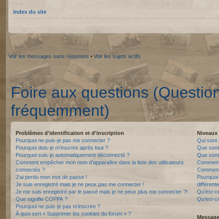
Index du site
Voir les messages sans réponses
•
Voir les sujets actifs
Foire aux questions (Questio
fréquemment)
Problèmes d’identification et d’inscription
Niveaux 
Pourquoi ne puis-je pas me connecter ?
Qui sont 
Pourquoi dois-je m’inscrire après tout ?
Que sont
Pourquoi suis-je automatiquement déconnecté ?
Que sont 
Comment empêcher mon nom d’apparaître dans la liste des utilisateurs
Comment 
connectés ?
Comment 
J’ai perdu mon mot de passe !
Pourquoi 
Je suis enregistré mais je ne peux pas me connecter !
différente
Je me suis enregistré par le passé mais je ne peux plus me connecter ?!
Qu’est-c
Que signifie COPPA ?
Qu’est-ce
Pourquoi ne puis-je pas m’inscrire ?
À quoi sert « Supprimer les cookies du forum » ?
Messager