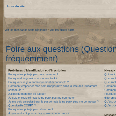
Index du site
Voir les messages sans réponses
•
Voir les sujets actifs
Foire aux questions (Questio
fréquemment)
Problèmes d’identification et d’inscription
Niveaux 
Pourquoi ne puis-je pas me connecter ?
Qui sont 
Pourquoi dois-je m’inscrire après tout ?
Que sont
Pourquoi suis-je automatiquement déconnecté ?
Que sont 
Comment empêcher mon nom d’apparaître dans la liste des utilisateurs
Comment 
connectés ?
Comment 
J’ai perdu mon mot de passe !
Pourquoi 
Je suis enregistré mais je ne peux pas me connecter !
différente
Je me suis enregistré par le passé mais je ne peux plus me connecter ?!
Qu’est-c
Que signifie COPPA ?
Qu’est-ce
Pourquoi ne puis-je pas m’inscrire ?
À quoi sert « Supprimer les cookies du forum » ?
Messager