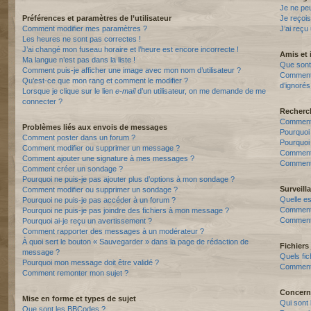
Je ne pe
Préférences et paramètres de l’utilisateur
Je reçois
Comment modifier mes paramètres ?
J’ai reçu
Les heures ne sont pas correctes !
J’ai changé mon fuseau horaire et l’heure est encore incorrecte !
Amis et 
Ma langue n’est pas dans la liste !
Que sont 
Comment puis-je afficher une image avec mon nom d’utilisateur ?
Comment p
Qu’est-ce que mon rang et comment le modifier ?
d’ignorés
Lorsque je clique sur le lien
e-mail
d’un utilisateur, on me demande de me
connecter ?
Recherc
Comment 
Problèmes liés aux envois de messages
Pourquoi
Comment poster dans un forum ?
Pourquoi
Comment modifier ou supprimer un message ?
Comment
Comment ajouter une signature à mes messages ?
Comment 
Comment créer un sondage ?
Pourquoi ne puis-je pas ajouter plus d’options à mon sondage ?
Surveill
Comment modifier ou supprimer un sondage ?
Quelle es
Pourquoi ne puis-je pas accéder à un forum ?
Comment s
Pourquoi ne puis-je pas joindre des fichiers à mon message ?
Comment 
Pourquoi ai-je reçu un avertissement ?
Comment rapporter des messages à un modérateur ?
À quoi sert le bouton « Sauvegarder » dans la page de rédaction de
Fichiers 
message ?
Quels fic
Pourquoi mon message doit être validé ?
Comment t
Comment remonter mon sujet ?
Concern
Mise en forme et types de sujet
Qui sont 
Que sont les BBCodes ?