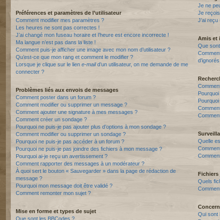
Je ne pe
Préférences et paramètres de l’utilisateur
Je reçois
Comment modifier mes paramètres ?
J’ai reçu
Les heures ne sont pas correctes !
J’ai changé mon fuseau horaire et l’heure est encore incorrecte !
Amis et 
Ma langue n’est pas dans la liste !
Que sont 
Comment puis-je afficher une image avec mon nom d’utilisateur ?
Comment p
Qu’est-ce que mon rang et comment le modifier ?
d’ignorés
Lorsque je clique sur le lien
e-mail
d’un utilisateur, on me demande de me
connecter ?
Recherc
Comment 
Problèmes liés aux envois de messages
Pourquoi
Comment poster dans un forum ?
Pourquoi
Comment modifier ou supprimer un message ?
Comment
Comment ajouter une signature à mes messages ?
Comment 
Comment créer un sondage ?
Pourquoi ne puis-je pas ajouter plus d’options à mon sondage ?
Surveill
Comment modifier ou supprimer un sondage ?
Quelle es
Pourquoi ne puis-je pas accéder à un forum ?
Comment s
Pourquoi ne puis-je pas joindre des fichiers à mon message ?
Comment 
Pourquoi ai-je reçu un avertissement ?
Comment rapporter des messages à un modérateur ?
À quoi sert le bouton « Sauvegarder » dans la page de rédaction de
Fichiers 
message ?
Quels fic
Pourquoi mon message doit être validé ?
Comment t
Comment remonter mon sujet ?
Concern
Mise en forme et types de sujet
Qui sont 
Que sont les BBCodes ?