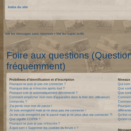
Index du site
Voir les messages sans réponses
•
Voir les sujets actifs
Foire aux questions (Questio
fréquemment)
Problèmes d’identification et d’inscription
Niveaux 
Pourquoi ne puis-je pas me connecter ?
Qui sont 
Pourquoi dois-je m’inscrire après tout ?
Que sont
Pourquoi suis-je automatiquement déconnecté ?
Que sont 
Comment empêcher mon nom d’apparaître dans la liste des utilisateurs
Comment 
connectés ?
Comment 
J’ai perdu mon mot de passe !
Pourquoi 
Je suis enregistré mais je ne peux pas me connecter !
différente
Je me suis enregistré par le passé mais je ne peux plus me connecter ?!
Qu’est-c
Que signifie COPPA ?
Qu’est-ce
Pourquoi ne puis-je pas m’inscrire ?
À quoi sert « Supprimer les cookies du forum » ?
Messager