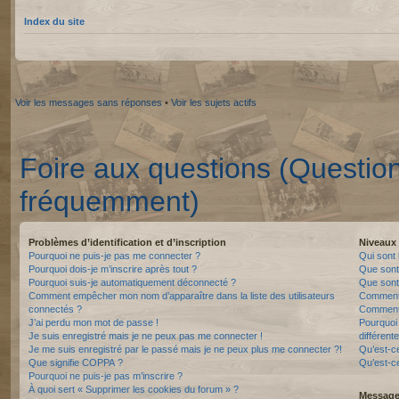
Index du site
Voir les messages sans réponses
•
Voir les sujets actifs
Foire aux questions (Questio
fréquemment)
Problèmes d’identification et d’inscription
Niveaux 
Pourquoi ne puis-je pas me connecter ?
Qui sont 
Pourquoi dois-je m’inscrire après tout ?
Que sont
Pourquoi suis-je automatiquement déconnecté ?
Que sont 
Comment empêcher mon nom d’apparaître dans la liste des utilisateurs
Comment 
connectés ?
Comment 
J’ai perdu mon mot de passe !
Pourquoi 
Je suis enregistré mais je ne peux pas me connecter !
différente
Je me suis enregistré par le passé mais je ne peux plus me connecter ?!
Qu’est-c
Que signifie COPPA ?
Qu’est-ce
Pourquoi ne puis-je pas m’inscrire ?
À quoi sert « Supprimer les cookies du forum » ?
Messager