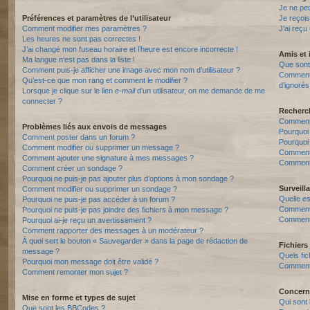
Je ne pe
Préférences et paramètres de l’utilisateur
Je reçois
Comment modifier mes paramètres ?
J’ai reçu
Les heures ne sont pas correctes !
J’ai changé mon fuseau horaire et l’heure est encore incorrecte !
Amis et 
Ma langue n’est pas dans la liste !
Que sont 
Comment puis-je afficher une image avec mon nom d’utilisateur ?
Comment p
Qu’est-ce que mon rang et comment le modifier ?
d’ignorés
Lorsque je clique sur le lien
e-mail
d’un utilisateur, on me demande de me
connecter ?
Recherc
Comment 
Problèmes liés aux envois de messages
Pourquoi
Comment poster dans un forum ?
Pourquoi
Comment modifier ou supprimer un message ?
Comment
Comment ajouter une signature à mes messages ?
Comment 
Comment créer un sondage ?
Pourquoi ne puis-je pas ajouter plus d’options à mon sondage ?
Surveill
Comment modifier ou supprimer un sondage ?
Quelle es
Pourquoi ne puis-je pas accéder à un forum ?
Comment s
Pourquoi ne puis-je pas joindre des fichiers à mon message ?
Comment 
Pourquoi ai-je reçu un avertissement ?
Comment rapporter des messages à un modérateur ?
À quoi sert le bouton « Sauvegarder » dans la page de rédaction de
Fichiers 
message ?
Quels fic
Pourquoi mon message doit être validé ?
Comment t
Comment remonter mon sujet ?
Concern
Mise en forme et types de sujet
Qui sont 
Que sont les BBCodes ?