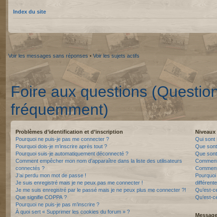
Index du site
Voir les messages sans réponses
•
Voir les sujets actifs
Foire aux questions (Questio
fréquemment)
Problèmes d’identification et d’inscription
Niveaux 
Pourquoi ne puis-je pas me connecter ?
Qui sont 
Pourquoi dois-je m’inscrire après tout ?
Que sont
Pourquoi suis-je automatiquement déconnecté ?
Que sont 
Comment empêcher mon nom d’apparaître dans la liste des utilisateurs
Comment 
connectés ?
Comment 
J’ai perdu mon mot de passe !
Pourquoi 
Je suis enregistré mais je ne peux pas me connecter !
différente
Je me suis enregistré par le passé mais je ne peux plus me connecter ?!
Qu’est-c
Que signifie COPPA ?
Qu’est-ce
Pourquoi ne puis-je pas m’inscrire ?
À quoi sert « Supprimer les cookies du forum » ?
Messager