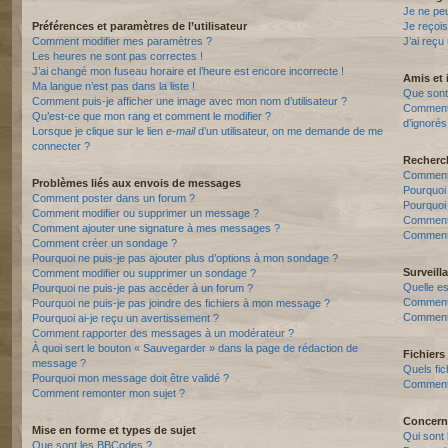
Je ne pe
Préférences et paramètres de l’utilisateur
Je reçois
Comment modifier mes paramètres ?
J’ai reçu
Les heures ne sont pas correctes !
J’ai changé mon fuseau horaire et l’heure est encore incorrecte !
Amis et 
Ma langue n’est pas dans la liste !
Que sont 
Comment puis-je afficher une image avec mon nom d’utilisateur ?
Comment p
Qu’est-ce que mon rang et comment le modifier ?
d’ignorés
Lorsque je clique sur le lien
e-mail
d’un utilisateur, on me demande de me
connecter ?
Recherc
Comment 
Problèmes liés aux envois de messages
Pourquoi
Comment poster dans un forum ?
Pourquoi
Comment modifier ou supprimer un message ?
Comment
Comment ajouter une signature à mes messages ?
Comment 
Comment créer un sondage ?
Pourquoi ne puis-je pas ajouter plus d’options à mon sondage ?
Surveill
Comment modifier ou supprimer un sondage ?
Quelle es
Pourquoi ne puis-je pas accéder à un forum ?
Comment s
Pourquoi ne puis-je pas joindre des fichiers à mon message ?
Comment 
Pourquoi ai-je reçu un avertissement ?
Comment rapporter des messages à un modérateur ?
À quoi sert le bouton « Sauvegarder » dans la page de rédaction de
Fichiers 
message ?
Quels fic
Pourquoi mon message doit être validé ?
Comment t
Comment remonter mon sujet ?
Concern
Mise en forme et types de sujet
Qui sont 
Que sont les BBCodes ?