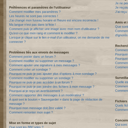
Je ne pe
Préférences et paramètres de l’utilisateur
Je reçois
Comment modifier mes paramètres ?
J’ai reçu
Les heures ne sont pas correctes !
J’ai changé mon fuseau horaire et l’heure est encore incorrecte !
Amis et 
Ma langue n’est pas dans la liste !
Que sont 
Comment puis-je afficher une image avec mon nom d’utilisateur ?
Comment p
Qu’est-ce que mon rang et comment le modifier ?
d’ignorés
Lorsque je clique sur le lien
e-mail
d’un utilisateur, on me demande de me
connecter ?
Recherc
Comment 
Problèmes liés aux envois de messages
Pourquoi
Comment poster dans un forum ?
Pourquoi
Comment modifier ou supprimer un message ?
Comment
Comment ajouter une signature à mes messages ?
Comment 
Comment créer un sondage ?
Pourquoi ne puis-je pas ajouter plus d’options à mon sondage ?
Surveill
Comment modifier ou supprimer un sondage ?
Quelle es
Pourquoi ne puis-je pas accéder à un forum ?
Comment s
Pourquoi ne puis-je pas joindre des fichiers à mon message ?
Comment 
Pourquoi ai-je reçu un avertissement ?
Comment rapporter des messages à un modérateur ?
À quoi sert le bouton « Sauvegarder » dans la page de rédaction de
Fichiers 
message ?
Quels fic
Pourquoi mon message doit être validé ?
Comment t
Comment remonter mon sujet ?
Concern
Mise en forme et types de sujet
Qui sont 
Que sont les BBCodes ?