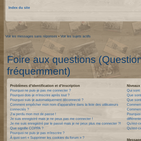
Index du site
Voir les messages sans réponses
•
Voir les sujets actifs
Foire aux questions (Questio
fréquemment)
Problèmes d’identification et d’inscription
Niveaux 
Pourquoi ne puis-je pas me connecter ?
Qui sont 
Pourquoi dois-je m’inscrire après tout ?
Que sont
Pourquoi suis-je automatiquement déconnecté ?
Que sont 
Comment empêcher mon nom d’apparaître dans la liste des utilisateurs
Comment 
connectés ?
Comment 
J’ai perdu mon mot de passe !
Pourquoi 
Je suis enregistré mais je ne peux pas me connecter !
différente
Je me suis enregistré par le passé mais je ne peux plus me connecter ?!
Qu’est-c
Que signifie COPPA ?
Qu’est-ce
Pourquoi ne puis-je pas m’inscrire ?
À quoi sert « Supprimer les cookies du forum » ?
Messager