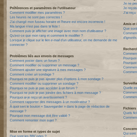
Je ne pe
Préférences et paramètres de l’utilisateur
Je reçois
Comment modifier mes paramètres ?
J’ai reçu
Les heures ne sont pas correctes !
J’ai changé mon fuseau horaire et l’heure est encore incorrecte !
Amis et 
Ma langue n’est pas dans la liste !
Que sont 
Comment puis-je afficher une image avec mon nom d’utilisateur ?
Comment p
Qu’est-ce que mon rang et comment le modifier ?
d’ignorés
Lorsque je clique sur le lien
e-mail
d’un utilisateur, on me demande de me
connecter ?
Recherc
Comment 
Problèmes liés aux envois de messages
Pourquoi
Comment poster dans un forum ?
Pourquoi
Comment modifier ou supprimer un message ?
Comment
Comment ajouter une signature à mes messages ?
Comment 
Comment créer un sondage ?
Pourquoi ne puis-je pas ajouter plus d’options à mon sondage ?
Surveill
Comment modifier ou supprimer un sondage ?
Quelle es
Pourquoi ne puis-je pas accéder à un forum ?
Comment s
Pourquoi ne puis-je pas joindre des fichiers à mon message ?
Comment 
Pourquoi ai-je reçu un avertissement ?
Comment rapporter des messages à un modérateur ?
À quoi sert le bouton « Sauvegarder » dans la page de rédaction de
Fichiers 
message ?
Quels fic
Pourquoi mon message doit être validé ?
Comment t
Comment remonter mon sujet ?
Concern
Mise en forme et types de sujet
Qui sont 
Que sont les BBCodes ?