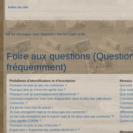
Index du site
Voir les messages sans réponses
•
Voir les sujets actifs
Foire aux questions (Questio
fréquemment)
Problèmes d’identification et d’inscription
Niveaux 
Pourquoi ne puis-je pas me connecter ?
Qui sont 
Pourquoi dois-je m’inscrire après tout ?
Que sont
Pourquoi suis-je automatiquement déconnecté ?
Que sont 
Comment empêcher mon nom d’apparaître dans la liste des utilisateurs
Comment 
connectés ?
Comment 
J’ai perdu mon mot de passe !
Pourquoi 
Je suis enregistré mais je ne peux pas me connecter !
différente
Je me suis enregistré par le passé mais je ne peux plus me connecter ?!
Qu’est-c
Que signifie COPPA ?
Qu’est-ce
Pourquoi ne puis-je pas m’inscrire ?
À quoi sert « Supprimer les cookies du forum » ?
Messager