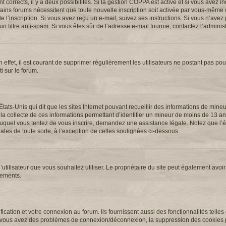
ont corrects, il y a deux possibilités. Si la gestion COPPA est active et si vous avez 
ertains forums nécessitent que toute nouvelle inscription soit activée par vous-même 
l’inscription. Si vous avez reçu un e-mail, suivez ses instructions. Si vous n’avez p
n filtre anti-spam. Si vous êtes sûr de l’adresse e-mail fournie, contactez l’administ
 effet, il est courant de supprimer régulièrement les utilisateurs ne postant pas pour
i sur le forum.
États-Unis qui dit que les sites Internet pouvant recueillir des informations de min
 la collecte de ces informations permettant d’identifier un mineur de moins de 13 an
t auquel vous tentez de vous inscrire, demandez une assistance légale. Notez que l
ales de toute sorte, à l’exception de celles soulignées ci-dessous.
 d’utilisateur que vous souhaitez utiliser. Le propriétaire du site peut également avoir
nements.
cation et votre connexion au forum. Ils fournissent aussi des fonctionnalités telles
. Si vous avez des problèmes de connexion/déconnexion, la suppression des cookies p