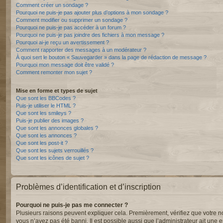
Comment créer un sondage ?
Pourquoi ne puis-je pas ajouter plus d’options à mon sondage ?
Comment modifier ou supprimer un sondage ?
Pourquoi ne puis-je pas accéder à un forum ?
Pourquoi ne puis-je pas joindre des fichiers à mon message ?
Pourquoi ai-je reçu un avertissement ?
Comment rapporter des messages à un modérateur ?
À quoi sert le bouton « Sauvegarder » dans la page de rédaction de message ?
Pourquoi mon message doit être validé ?
Comment remonter mon sujet ?
Mise en forme et types de sujet
Que sont les BBCodes ?
Puis-je utiliser le HTML ?
Que sont les smileys ?
Puis-je publier des images ?
Que sont les annonces globales ?
Que sont les annonces ?
Que sont les post-it ?
Que sont les sujets verrouillés ?
Que sont les icônes de sujet ?
Problèmes d’identification et d’inscription
Pourquoi ne puis-je pas me connecter ?
Plusieurs raisons peuvent expliquer cela. Premièrement, vérifiez que votre nom 
vous n’avez pas été banni. Il est possible aussi que l’administrateur ait une er