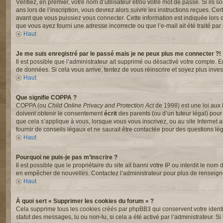
Vérifiez, en premier, votre nom d’utilisateur et/ou votre mot de passe. Si ils s
ans lors de l’inscription, vous devrez alors suivre les instructions reçues. C
avant que vous puissiez vous connecter. Cette information est indiquée lors de 
que vous ayez fourni une adresse incorrecte ou que l’e-mail ait été traité par u
Haut
Je me suis enregistré par le passé mais je ne peux plus me connecter ?!
Il est possible que l’administrateur ait supprimé ou désactivé votre compte. En
de données. Si cela vous arrive, tentez de vous réinscrire et soyez plus invest
Haut
Que signifie COPPA ?
COPPA (ou
Child Online Privacy and Protection Act
de 1998) est une loi aux 
doivent obtenir le consentement
écrit
des parents (ou d’un tuteur légal) pour
que cela s’applique à vous, lorsque vous vous inscrivez, ou au site Interne
fournir de conseils légaux et ne saurait être contactée pour des questions lég
Haut
Pourquoi ne puis-je pas m’inscrire ?
Il est possible que le propriétaire du site ait banni votre IP ou interdit le nom
en empêcher de nouvelles. Contactez l’administrateur pour plus de renseig
Haut
À quoi sert « Supprimer les cookies du forum » ?
Cela supprime tous les cookies créés par phpBB3 qui conservent votre identifi
statut des messages, lu ou non-lu, si cela a été activé par l’administrateur