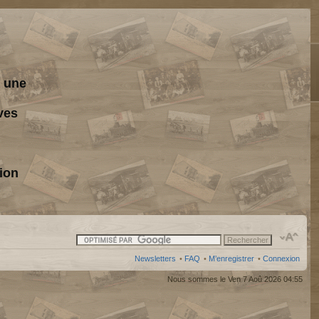
s une
ves
ion
Newsletters
•
FAQ
•
M’enregistrer
•
Connexion
Nous sommes le Ven 7 Aoû 2026 04:55