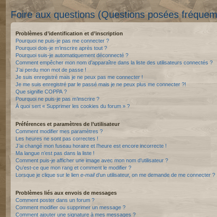
Foire aux questions (Questions posées fréque
Problèmes d’identification et d’inscription
Pourquoi ne puis-je pas me connecter ?
Pourquoi dois-je m’inscrire après tout ?
Pourquoi suis-je automatiquement déconnecté ?
Comment empêcher mon nom d’apparaître dans la liste des utilisateurs connectés ?
J’ai perdu mon mot de passe !
Je suis enregistré mais je ne peux pas me connecter !
Je me suis enregistré par le passé mais je ne peux plus me connecter ?!
Que signifie COPPA ?
Pourquoi ne puis-je pas m’inscrire ?
À quoi sert « Supprimer les cookies du forum » ?
Préférences et paramètres de l’utilisateur
Comment modifier mes paramètres ?
Les heures ne sont pas correctes !
J’ai changé mon fuseau horaire et l’heure est encore incorrecte !
Ma langue n’est pas dans la liste !
Comment puis-je afficher une image avec mon nom d’utilisateur ?
Qu’est-ce que mon rang et comment le modifier ?
Lorsque je clique sur le lien
e-mail
d’un utilisateur, on me demande de me connecter ?
Problèmes liés aux envois de messages
Comment poster dans un forum ?
Comment modifier ou supprimer un message ?
Comment ajouter une signature à mes messages ?