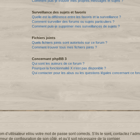
Comment puis-je trouver mes propres messages et sujets ?
Surveillance des sujets et favoris
Quelle est la différence entre les favoris et la surveillance ?
Comment surveiller des forums ou sujets particuliers ?
Comment puis-je supprimer mes surveillances de sujets ?
Fichiers joints
Quels fichiers joints sont autorisés sur ce forum ?
Comment trouver tous mes fichiers joints ?
Concernant phpBB 3
Qui sont les auteurs de ce forum ?
Pourquoi la fonctionnalité X n’est pas disponible ?
Qui contacter pour les abus ou les questions légales concernant ce fo
d’utilisateur et/ou votre mot de passe sont corrects. S’ils le sont, contactez l’admi
reur de configuration de son côté, et qu’il soit nécessaire de la corriger.