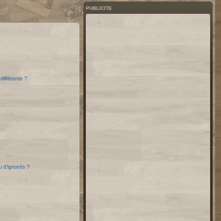
PUBLICITE
différente ?
u d’ignorés ?