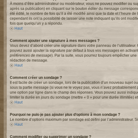
À moins d’être administrateur ou modérateur, vous ne pouvez modifier ou s
après sa publication) en cliquant sur le bouton
éditer
du message correspondan
été édité, le nombre de fois qu’il a été modifié ainsi que la date et l’heure
cependant ils ont la possibilité de laisser une note indiquant qu’ils ont mod
fois que quelqu’un y a répondu.
Haut
Comment ajouter une signature à mes messages ?
Vous devez d’abord créer une signature dans votre panneau de l’utilisateur.
pouvez aussi ajouter la signature par défaut à tous vos messages en activant
préférences de message
). Par la suite, vous pourrez toujours empêcher un
rédaction de message.
Haut
Comment créer un sondage ?
Il est facile de créer un sondage, lors de la publication d’un nouveau sujet o
sous la partie message (si vous ne le voyez pas, vous n’avez probablement pa
une option par ligne dans le champ des réponses. Vous pouvez aussi indiquer l
limiter la durée en jours du sondage (mettre « 0 » pour une durée illimitée) et
Haut
Pourquoi ne puis-je pas ajouter plus d’options à mon sondage ?
Le nombre d’options maximum par sondage est défini par l’administrateur. Si 
Haut
Comment modifier ou supprimer un sondage ?