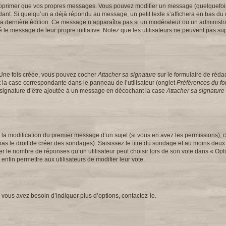
upprimer que vos propres messages. Vous pouvez modifier un message (quelquefoi
t. Si quelqu’un a déjà répondu au message, un petit texte s’affichera en bas du 
 de la dernière édition. Ce message n’apparaîtra pas si un modérateur ou un administ
ifié le message de leur propre initiative. Notez que les utilisateurs ne peuvent pas
 Une fois créée, vous pouvez cocher
Attacher sa signature
sur le formulaire de réd
 la case correspondante dans le panneau de l’utilisateur (onglet
Préférences du for
e signature d’être ajoutée à un message en décochant la case
Attacher sa signature
u la modification du premier message d’un sujet (si vous en avez les permissions), c
s le droit de créer des sondages). Saisissez le titre du sondage et au moins deux 
e nombre de réponses qu’un utilisateur peut choisir lors de son vote dans « Option(
 enfin permettre aux utilisateurs de modifier leur vote.
vous avez besoin d’indiquer plus d’options, contactez-le.