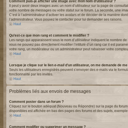
Comment puis-je afficher une image avec mon nom d’utilisateur ?
Il peut y avoir deux images avec un nom d’utilisateur sur la page de consul
votre nombre de messages ou votre statut sur le forum. La seconde, une ima
C’est à l’administrateur d’activer les avatars et de décider de la manière dont
l’administrateur. Vous pouvez le contacter pour lui demander ses raisons.
Haut
Qu’est-ce que mon rang et comment le modifier ?
Les rangs qui apparaissent sous le nom d’utilisateur indiquent le nombre de m
vous ne pouvez pas directement modifier l’intitulé d’un rang car il est para
votre rang, un modérateur ou un administrateur peut rabaisser votre compte
Haut
Lorsque je clique sur le lien
e-mail
d’un utilisateur, on me demande de me
Seuls les utilisateurs enregistrés peuvent s’envoyer des e-mails via le formul
fonctionnalité par les invités.
Haut
Problèmes liés aux envois de messages
Comment poster dans un forum ?
Cliquez sur le bouton adéquat (Nouveau ou Répondre) sur la page du forum ou
disponibles est affichée en bas des pages des forums et des sujets, exempl
Haut
Comment modifier ou supprimer un message ?