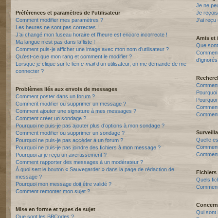
Je ne pe
Préférences et paramètres de l’utilisateur
Je reçois
Comment modifier mes paramètres ?
J’ai reçu
Les heures ne sont pas correctes !
J’ai changé mon fuseau horaire et l’heure est encore incorrecte !
Amis et 
Ma langue n’est pas dans la liste !
Que sont 
Comment puis-je afficher une image avec mon nom d’utilisateur ?
Comment p
Qu’est-ce que mon rang et comment le modifier ?
d’ignorés
Lorsque je clique sur le lien
e-mail
d’un utilisateur, on me demande de me
connecter ?
Recherc
Comment 
Problèmes liés aux envois de messages
Pourquoi
Comment poster dans un forum ?
Pourquoi
Comment modifier ou supprimer un message ?
Comment
Comment ajouter une signature à mes messages ?
Comment 
Comment créer un sondage ?
Pourquoi ne puis-je pas ajouter plus d’options à mon sondage ?
Surveill
Comment modifier ou supprimer un sondage ?
Quelle es
Pourquoi ne puis-je pas accéder à un forum ?
Comment s
Pourquoi ne puis-je pas joindre des fichiers à mon message ?
Comment 
Pourquoi ai-je reçu un avertissement ?
Comment rapporter des messages à un modérateur ?
À quoi sert le bouton « Sauvegarder » dans la page de rédaction de
Fichiers 
message ?
Quels fic
Pourquoi mon message doit être validé ?
Comment t
Comment remonter mon sujet ?
Concern
Mise en forme et types de sujet
Qui sont 
Que sont les BBCodes ?