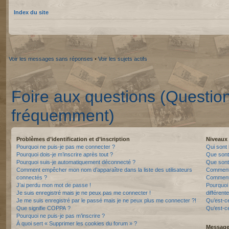
Index du site
Voir les messages sans réponses
•
Voir les sujets actifs
Foire aux questions (Questio
fréquemment)
Problèmes d’identification et d’inscription
Niveaux 
Pourquoi ne puis-je pas me connecter ?
Qui sont 
Pourquoi dois-je m’inscrire après tout ?
Que sont
Pourquoi suis-je automatiquement déconnecté ?
Que sont 
Comment empêcher mon nom d’apparaître dans la liste des utilisateurs
Comment 
connectés ?
Comment 
J’ai perdu mon mot de passe !
Pourquoi 
Je suis enregistré mais je ne peux pas me connecter !
différente
Je me suis enregistré par le passé mais je ne peux plus me connecter ?!
Qu’est-c
Que signifie COPPA ?
Qu’est-ce
Pourquoi ne puis-je pas m’inscrire ?
À quoi sert « Supprimer les cookies du forum » ?
Messager