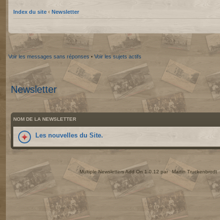
Index du site
‹
Newsletter
Voir les messages sans réponses
•
Voir les sujets actifs
Newsletter
NOM DE LA NEWSLETTER
Les nouvelles du Site.
Multiple Newsletters Add On 1.0.12 par
Martin Truckenbrodt