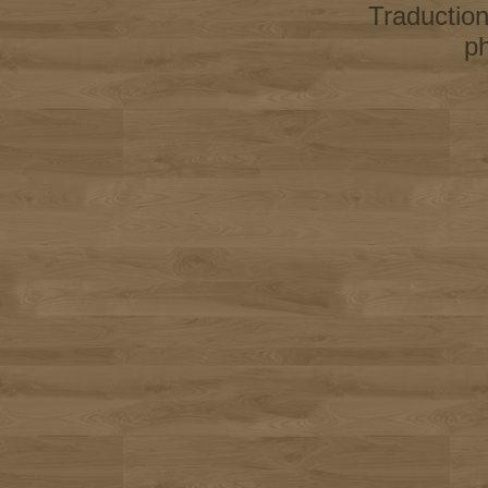
Traductio
p