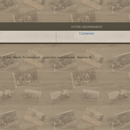
VOTRE ABONNEMENT
Connexion
.0.12 par
Martin Truckenbrodt
, traduction française par
Mathieu M.
.