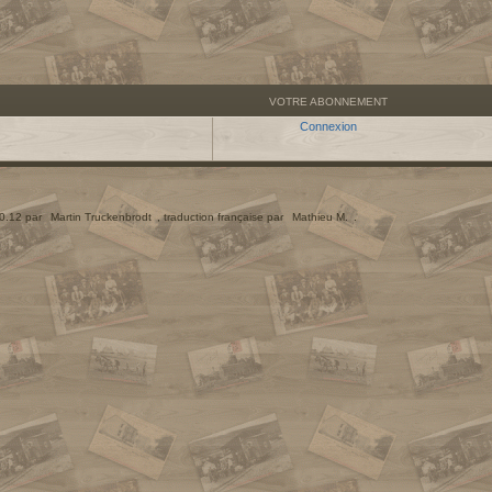
VOTRE ABONNEMENT
Connexion
.0.12 par
Martin Truckenbrodt
, traduction française par
Mathieu M.
.