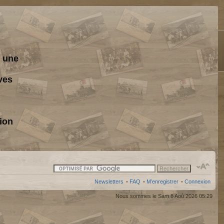
s une
ves
ion
Newsletters
•
FAQ
•
M’enregistrer
•
Connexion
Nous sommes le Sam 8 Aoû 2026 05:29