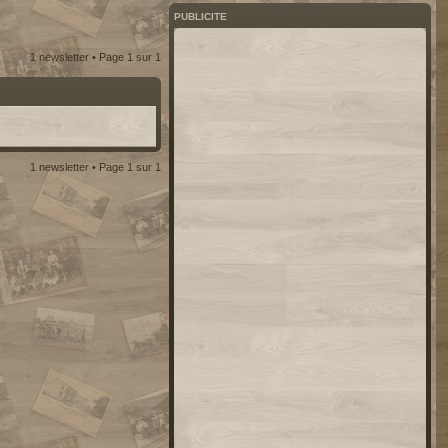
PUBLICITE
1 newsletter • Page
1
sur
1
1 newsletter • Page
1
sur
1