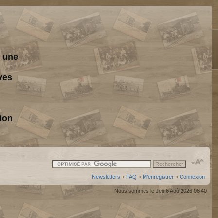
s une
ves
ion
Newsletters
•
FAQ
•
M’enregistrer
•
Connexion
Nous sommes le Jeu 6 Aoû 2026 08:40