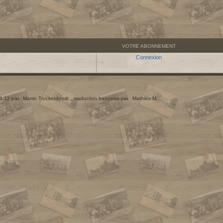
VOTRE ABONNEMENT
Connexion
.0.12 par
Martin Truckenbrodt
, traduction française par
Mathieu M.
.