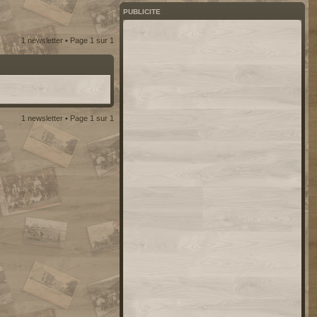
PUBLICITE
1 newsletter • Page
1
sur
1
1 newsletter • Page
1
sur
1