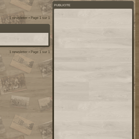
PUBLICITE
1 newsletter • Page
1
sur
1
1 newsletter • Page
1
sur
1