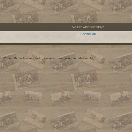
VOTRE ABONNEMENT
Connexion
.0.12 par
Martin Truckenbrodt
, traduction française par
Mathieu M.
.