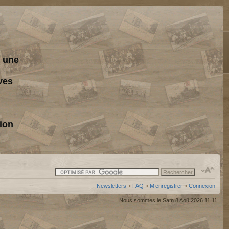
s une
ves
ion
Newsletters
•
FAQ
•
M’enregistrer
•
Connexion
Nous sommes le Sam 8 Aoû 2026 11:11