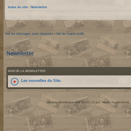
Index du site
‹
Newsletter
Voir les messages sans réponses
•
Voir les sujets actifs
Newsletter
NOM DE LA NEWSLETTER
Les nouvelles du Site.
Multiple Newsletters Add On 1.0.12 par
Martin Truckenbrodt