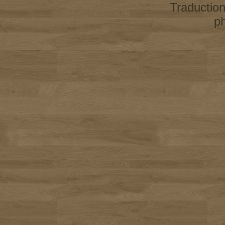
Traductio
p