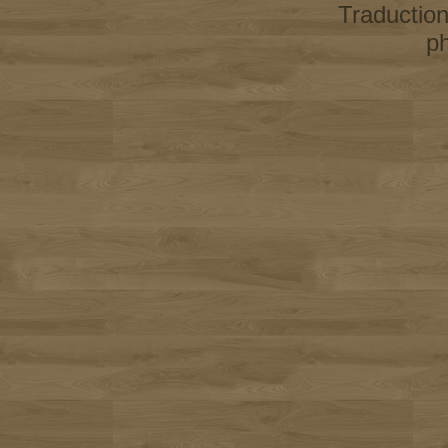
Traductio
p