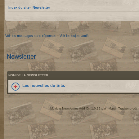
Index du site
‹
Newsletter
Voir les messages sans réponses
•
Voir les sujets actifs
Newsletter
NOM DE LA NEWSLETTER
Les nouvelles du Site.
Multiple Newsletters Add On 1.0.12 par
Martin Truckenbrodt