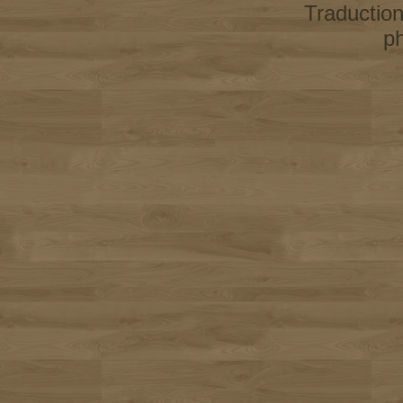
Traductio
p