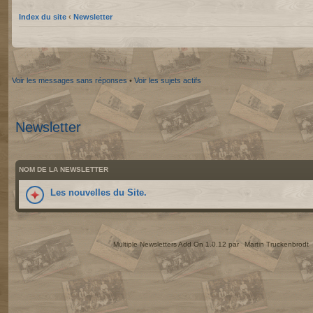
Index du site
‹
Newsletter
Voir les messages sans réponses
•
Voir les sujets actifs
Newsletter
NOM DE LA NEWSLETTER
Les nouvelles du Site.
Multiple Newsletters Add On 1.0.12 par
Martin Truckenbrodt