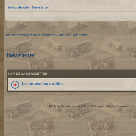
Index du site
‹
Newsletter
Voir les messages sans réponses
•
Voir les sujets actifs
Newsletter
NOM DE LA NEWSLETTER
Les nouvelles du Site.
Multiple Newsletters Add On 1.0.12 par
Martin Truckenbrodt