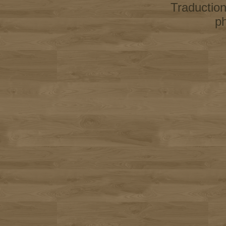
Traductio
p