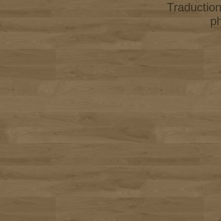
Traductio
p