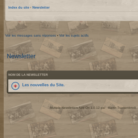
Index du site
‹
Newsletter
Voir les messages sans réponses
•
Voir les sujets actifs
Newsletter
NOM DE LA NEWSLETTER
Les nouvelles du Site.
Multiple Newsletters Add On 1.0.12 par
Martin Truckenbrodt