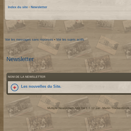
Index du site
‹
Newsletter
Voir les messages sans réponses
•
Voir les sujets actifs
Newsletter
NOM DE LA NEWSLETTER
Les nouvelles du Site.
Multiple Newsletters Add On 1.0.12 par
Martin Truckenbrodt