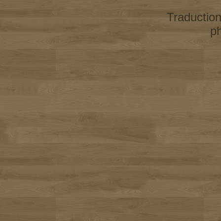
Traductio
p