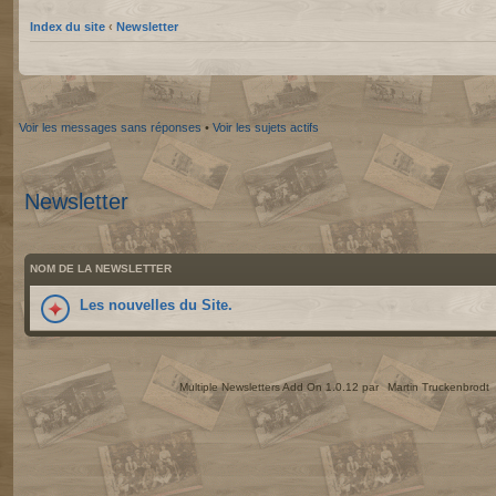
Index du site
‹
Newsletter
Voir les messages sans réponses
•
Voir les sujets actifs
Newsletter
NOM DE LA NEWSLETTER
Les nouvelles du Site.
Multiple Newsletters Add On 1.0.12 par
Martin Truckenbrodt