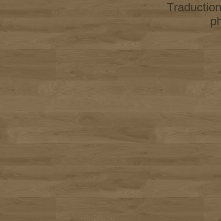
Traductio
p