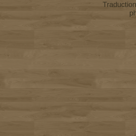
Traductio
p