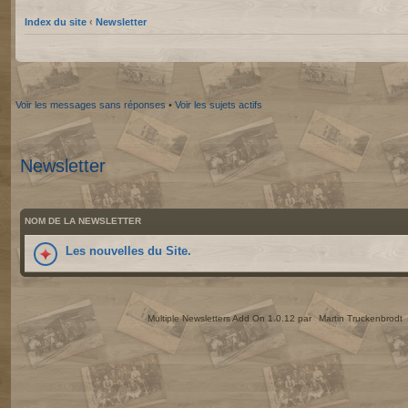
Index du site
‹
Newsletter
Voir les messages sans réponses
•
Voir les sujets actifs
Newsletter
NOM DE LA NEWSLETTER
Les nouvelles du Site.
Multiple Newsletters Add On 1.0.12 par
Martin Truckenbrodt