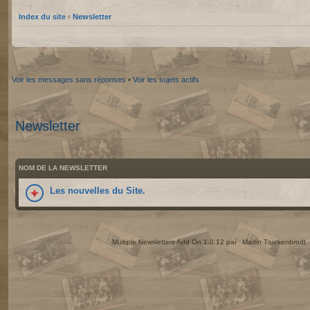
Index du site
‹
Newsletter
Voir les messages sans réponses
•
Voir les sujets actifs
Newsletter
NOM DE LA NEWSLETTER
Les nouvelles du Site.
Multiple Newsletters Add On 1.0.12 par
Martin Truckenbrodt