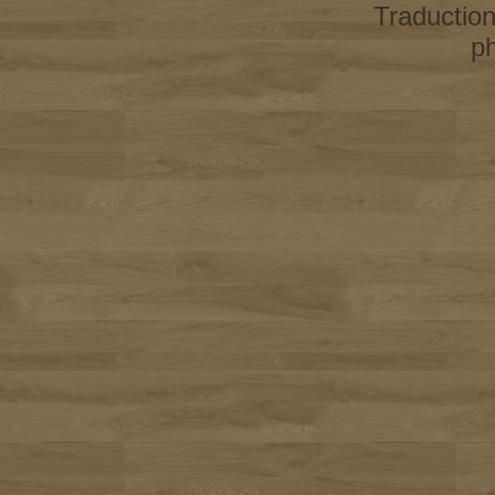
Traductio
p