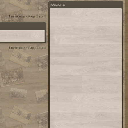
PUBLICITE
1 newsletter • Page
1
sur
1
1 newsletter • Page
1
sur
1