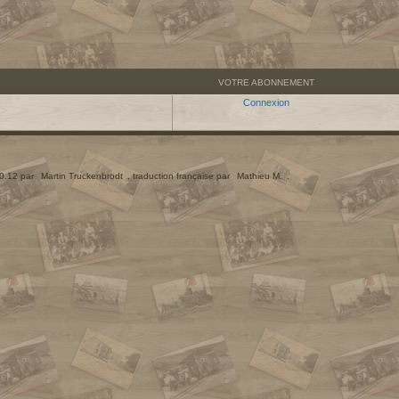
VOTRE ABONNEMENT
Connexion
.0.12 par
Martin Truckenbrodt
, traduction française par
Mathieu M.
.