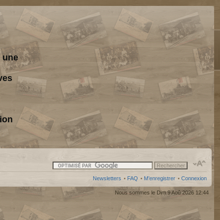
s une
ves
ion
Newsletters
•
FAQ
•
M’enregistrer
•
Connexion
Nous sommes le Dim 9 Aoû 2026 12:44