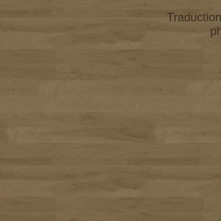
Traductio
p