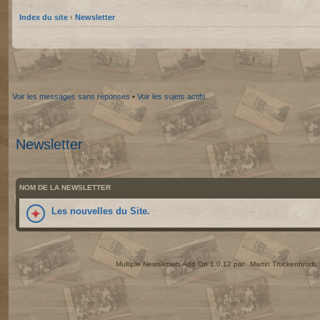
Index du site
‹
Newsletter
Voir les messages sans réponses
•
Voir les sujets actifs
Newsletter
NOM DE LA NEWSLETTER
Les nouvelles du Site.
Multiple Newsletters Add On 1.0.12 par
Martin Truckenbrodt