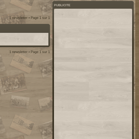
PUBLICITE
1 newsletter • Page
1
sur
1
1 newsletter • Page
1
sur
1