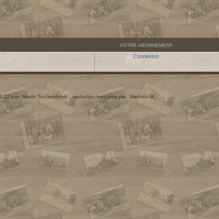
VOTRE ABONNEMENT
Connexion
.0.12 par
Martin Truckenbrodt
, traduction française par
Mathieu M.
.