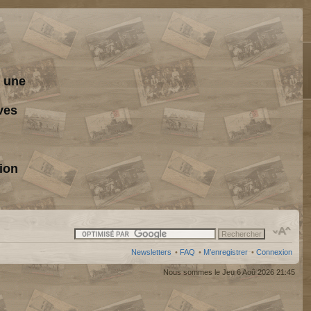
s une
ves
ion
Newsletters
•
FAQ
•
M’enregistrer
•
Connexion
Nous sommes le Jeu 6 Aoû 2026 21:45