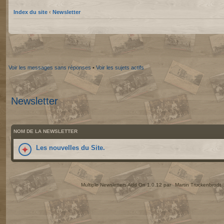
Index du site
‹
Newsletter
Voir les messages sans réponses
•
Voir les sujets actifs
Newsletter
NOM DE LA NEWSLETTER
Les nouvelles du Site.
Multiple Newsletters Add On 1.0.12 par
Martin Truckenbrodt