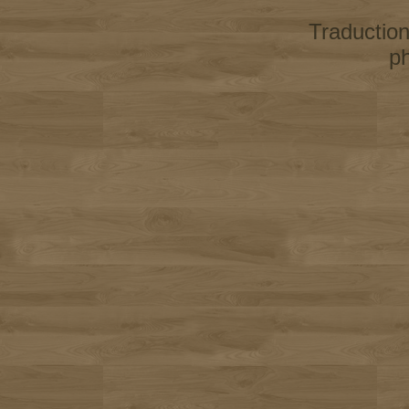
Traductio
p