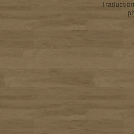
Traductio
p