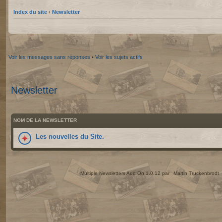
Index du site
‹
Newsletter
Voir les messages sans réponses
•
Voir les sujets actifs
Newsletter
NOM DE LA NEWSLETTER
Les nouvelles du Site.
Multiple Newsletters Add On 1.0.12 par
Martin Truckenbrodt